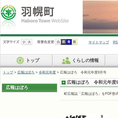
ナ
ビ
サイトマップ
RS
ゲ
ー
シ
トップ
くらしの情報
ョ
ン
を
トップ
>
広報はぼろ
>
令和元年度
> 広報はぼろ 令和元年度9月号
飛
ば
広報はぼろ 令和元年度
す
広報はぼろ
町広報誌「広報はぼろ」をPDF形