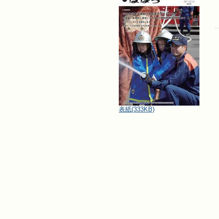
表紙
(333KB)