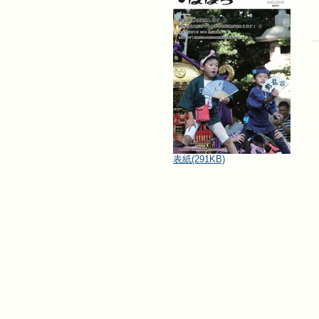
表紙
(291KB)