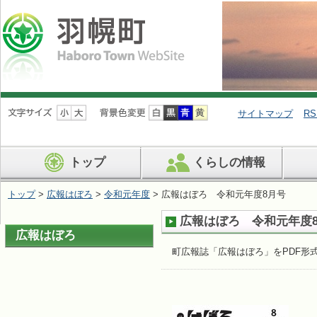
ナ
ビ
サイトマップ
RS
ゲ
ー
シ
トップ
くらしの情報
ョ
ン
を
トップ
>
広報はぼろ
>
令和元年度
> 広報はぼろ 令和元年度8月号
飛
ば
広報はぼろ 令和元年度
す
広報はぼろ
町広報誌「広報はぼろ」をPDF形