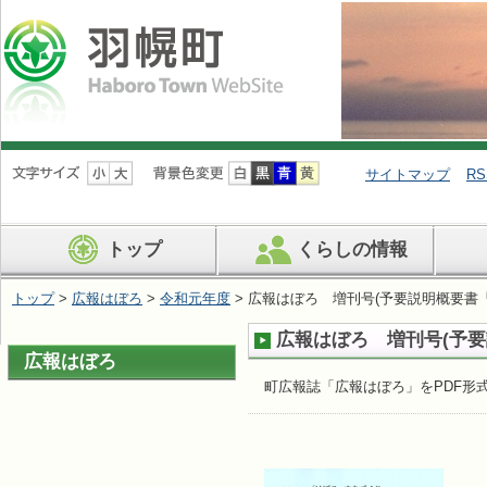
ナ
ビ
サイトマップ
RS
ゲ
ー
シ
トップ
くらしの情報
ョ
ン
を
トップ
>
広報はぼろ
>
令和元年度
> 広報はぼろ 増刊号(予要説明概要書「
飛
ば
広報はぼろ 増刊号(予要
す
広報はぼろ
町広報誌「広報はぼろ」をPDF形