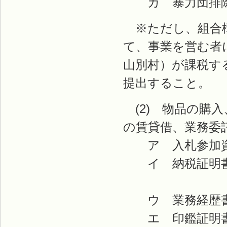
カ 暴力団排除
※ただし、組合構
て、事業を営む者
山別村）が課税す
提出すること。
(2) 物品の購
の賃貸借、業務委
ア 入札参加資
イ 納税証明書
（道税：法
ウ 業務経歴書
エ 印鑑証明書