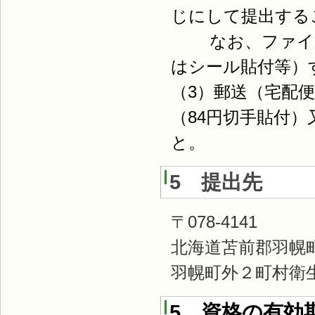
じにして提出する
なお、ファイル
はシール貼付等）
（3）郵送（宅配
（84円切手貼付
と。
5 提出先
〒078-4141
北海道苫前郡羽幌町
羽幌町外２町村衛
5 資格の有効