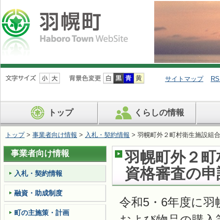
ナ
ビ
サイトマップ
RS
ゲ
ー
シ
トップ
くらしの情報
ョ
ン
を
トップ
>
事業者向け情報
>
入札・契約情報
> 羽幌町外２町村衛生施設組合
飛
ば
事業者向け情報
羽幌町外２町
す
資格審査の申
入札・契約情報
融資・助成制度
令和5・6年度に
町の主施策・計画
および物品の購入