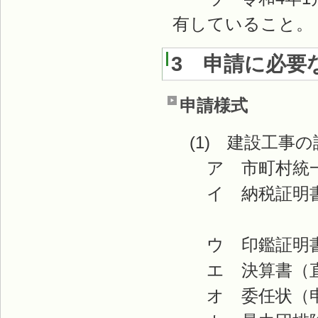
有していること。
3 申請に必要
申請様式
(1) 建設工事
ア 市町村統
イ 納税証明書
（道税：法
ウ 印鑑証明書
エ 決算書（直
オ 委任状（申