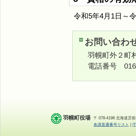
令和5年4月1日～
お問い合わ
羽幌町外２町
電話番号 0164
羽幌町役場
〒 078-4198 北海道苫前
各課直通番号リスト
|