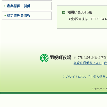
産業振興・労働
お問い合わせ先
指定管理者情報
建設課管理係
TEL:0164-
羽幌町役場
〒 078-4198 北海道苫前
各課直通番号リスト
|
このサイトについて
|
個人情報
Copyright © 2