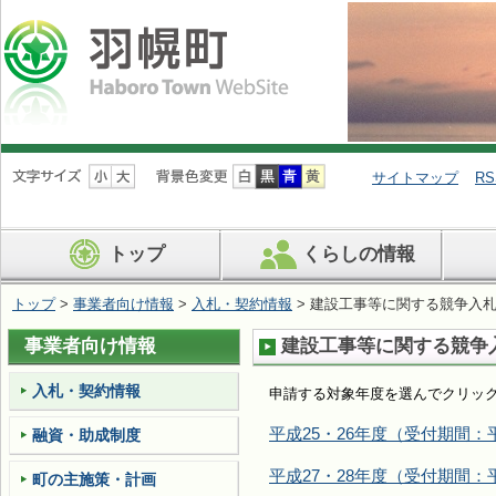
ナ
ビ
サイトマップ
RS
ゲ
ー
シ
トップ
くらしの情報
ョ
ン
を
トップ
>
事業者向け情報
>
入札・契約情報
> 建設工事等に関する競争入
飛
ば
事業者向け情報
建設工事等に関する競争
す
入札・契約情報
申請する対象年度を選んでクリッ
平成25・26年度（受付期間：平
融資・助成制度
平成27・28年度（受付期間：平
町の主施策・計画