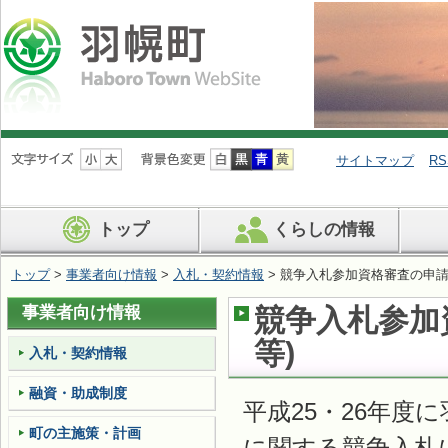
ナ
ビ
サイトマップ
RS
ゲ
ー
シ
トップ
くらしの情報
ョ
ン
を
トップ
>
事業者向け情報
>
入札・契約情報
> 競争入札参加資格審査の申請
飛
ば
事業者向け情報
競争入札参加
す
等)
入札・契約情報
融資・助成制度
平成25・26年
町の主施策・計画
に関する競争入札