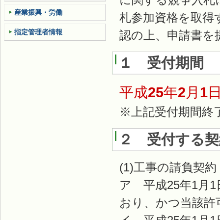
産業振興・労働
札参加資格を取得
指定管理者情報
認の上、申請書を
１ 受付期間
平成
25
年
2
月
1
※上記受付期間終
２ 受付する契
(1)工事の請負契約
ア 平成25年1
おり、かつ当該許