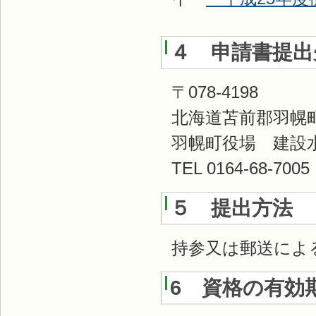
４ 申請書提出
〒078-4198
北海道苫前郡羽幌
羽幌町役場 建設
TEL 0164-68-7
５ 提出方法
持参又は郵送によ
6 資格の有効