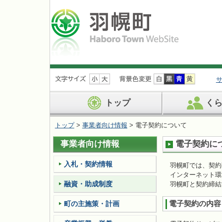
ナ
ビ
ゲ
ー
トップ
く
シ
ョ
トップ
>
事業者向け情報
> 電子契約について
ン
を
事業者向け情報
電子契約に
飛
ば
す
入札・契約情報
羽幌町では、契約
インターネット環
融資・助成制度
羽幌町と契約締結
電子契約の内容
町の主施策・計画