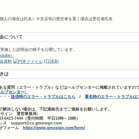
個人の場合は氏名）※支店等の受任者を置く場合は受任者氏名
会について
日に実施した説明会の様子を公開しています。
tube）
会資料
(721KB)
きは
ある質問（エラー・トラブル）などはヘルプセンターに掲載されていますの
ヘルプセンター〉
・・・
送信時のエラー・トラブルはこちら
/
署名時のエラー・トラブルは
で解決しない場合は、下記連絡先までご連絡をお願いします。
Oサイン 運営事務局〉
6415-7444（受付時間 平日10時～18時）
upport@cs.gmosign.com
せフォーム
https://www.gmosign.com/form/