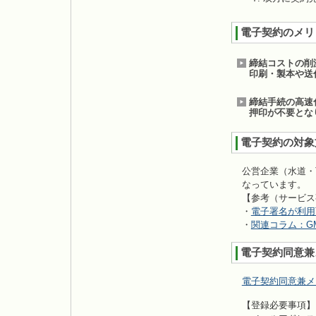
電子契約のメリ
締結コストの削
印刷・製本や送
締結手続の高速
押印が不要とな
電子契約の対象
公営企業（水道・
なっています。
【参考（サービス
・
電子署名が利⽤
・
関連コラム：G
電子契約同意兼
電子契約同意兼メ
【登録必要事項】