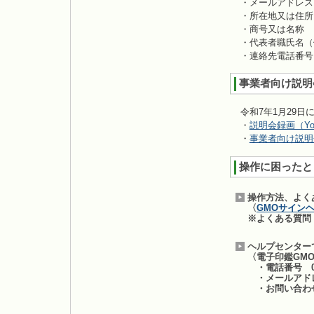
・メールアドレス
・所在地又は住所
・商号又は名称
・代表者職氏名（
・連絡先電話番号
事業者向け説明
令和7年1月29
・
説明会録画（You
・
事業者向け説明
操作に困ったと
操作方法、よく
〈
GMOサイン
※よくある質問
ヘルプセンター
〈電子印鑑GM
・電話番号 03-
・メールアドレス s
・お問い合わ