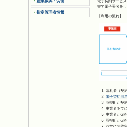
産業振興・労働
電子契約サービス
書で電子署名をし
指定管理者情報
【利用の流れ】
落札者（契
電子契約同
羽幌町が契
事業者あて
事業者がG
羽幌町がG
双方に契約