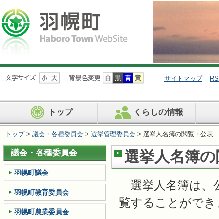
ナ
ビ
サイトマップ
RS
ゲ
ー
シ
トップ
くらしの情報
ョ
ン
を
トップ
>
議会・各種委員会
>
選挙管理委員会
> 選挙人名簿の閲覧・公表
飛
ば
議会・各種委員会
選挙人名簿の
す
羽幌町議会
選挙人名簿は、公
羽幌町教育委員会
覧することができ
羽幌町農業委員会