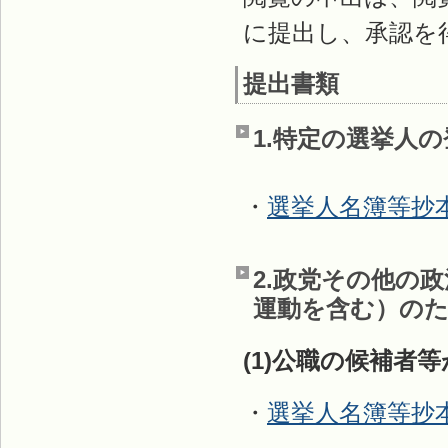
に提出し、承認を
提出書類
1.特定の選挙人
・
選挙人名簿等抄
2.政党その他の
運動を含む）の
(1)公職の候補者
・
選挙人名簿等抄