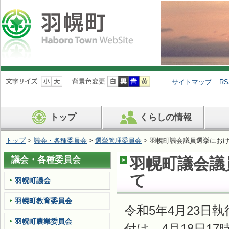
ナ
ビ
サイトマップ
RS
ゲ
ー
シ
トップ
くらしの情報
ョ
ン
を
トップ
>
議会・各種委員会
>
選挙管理委員会
> 羽幌町議会議員選挙にお
飛
ば
議会・各種委員会
羽幌町議会議
す
て
羽幌町議会
羽幌町教育委員会
令和5年4月23
羽幌町農業委員会
付は、4月18日1