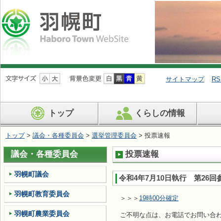
ナ
ビ
サイトマップ
RS
ゲ
ー
シ
トップ
くらしの情報
ョ
ン
を
トップ
>
議会・各種委員会
>
選挙管理委員会
> 投票速報
飛
ば
議会・各種委員会
投票速報
す
羽幌町議会
令和4年7月10日執行 第26
羽幌町教育委員会
＞＞＞
19時00分確定
羽幌町農業委員会
ご不明な点は、お電話でお問い合