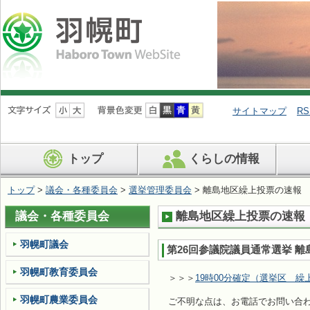
ナ
ビ
サイトマップ
RS
ゲ
ー
シ
トップ
くらしの情報
ョ
ン
を
トップ
>
議会・各種委員会
>
選挙管理委員会
> 離島地区繰上投票の速報
飛
ば
議会・各種委員会
離島地区繰上投票の速報
す
羽幌町議会
第26回参議院議員通常選挙 離
羽幌町教育委員会
＞＞＞
19時00分確定（選挙区 繰
羽幌町農業委員会
ご不明な点は、お電話でお問い合