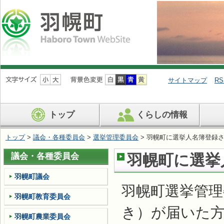
ナ
ビ
サイトマップ
RS
ゲ
ー
シ
トップ
くらしの情報
ョ
ン
を
トップ
>
議会・各種委員会
>
選挙管理委員会
> 羽幌町に選挙人名簿登録
飛
ば
議会・各種委員会
羽幌町に選挙
す
羽幌町議会
羽幌町選挙管理
羽幌町教育委員会
き）が届いた
羽幌町農業委員会