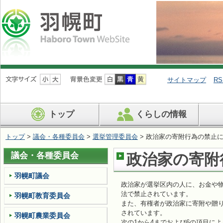
ナ
ビ
サイトマップ
RS
ゲ
ー
シ
トップ
くらしの情報
ョ
ン
を
トップ
>
議会・各種委員会
>
選挙管理委員会
> 政治家の寄附行為の禁止
飛
ば
議会・各種委員会
政治家の寄附
す
羽幌町議会
政治家が選挙区内の人に、お金や
法で禁止されています。
羽幌町教育委員会
また、有権者が政治家に寄附や贈
されています。
羽幌町農業委員会
次の1から4までおよび6の項目に