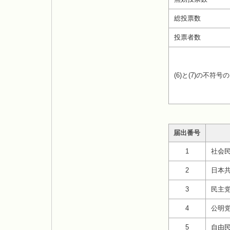
総投票数
投票者数
(6)と(7)の不符号
届出番号
1
社会
2
日本
3
民主
4
公明
5
自由