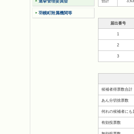
選挙管理委員会
合計
3,6
羽幌町附属機関等
届出番号
1
2
3
候補者得票数合計
あん分切捨票数
何れの候補者にも
有効投票数
無効投票数