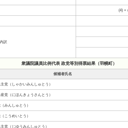
(4) + 
の内訳
衆議院議員比例代表 政党等別得票結果（羽幌町）
候補者氏名
民主党（しゃかいみんしゅとう）
共産党（にほんきょうさんとう）
党（みんしゅとう）
党（こうめいとう）
民主党（じゆうみんしゅとう）