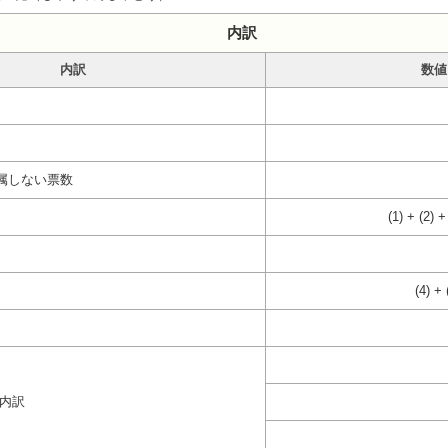
内訳
内訳
数値
属しない票数
(1) + (2) +
(4) + 
の内訳