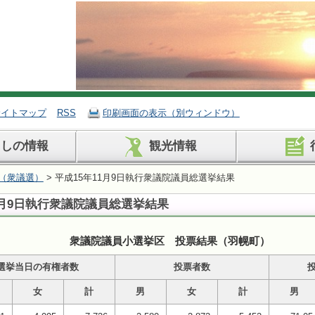
サイトマップ
RSS
印刷画面の表示（別ウィンドウ）
らしの情報
観光情報
（衆議選）
> 平成15年11月9日執行衆議院議員総選挙結果
1月9日執行衆議院議員総選挙結果
衆議院議員小選挙区 投票結果（羽幌町）
選挙当日の有権者数
投票者数
投
女
計
男
女
計
男