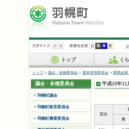
ナ
ビ
ゲ
ー
トップ
く
シ
ョ
トップ
>
議会・各種委員会
>
選挙管理委員会
>
開票結果
ン
を
議会・各種委員会
平成15年1
飛
ば
す
羽幌町議会
羽幌町教育委員会
区分
羽幌町農業委員会
男