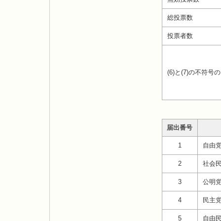
総投票数
投票者数
(6)と(7)の不符号
届出番号
1
自由
2
社会
3
公明
4
民主
5
自由