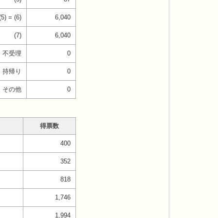
(5) = (6)
6,040
(7)
6,040
不受理
0
持帰り
0
その他
0
得票数
400
352
818
1,746
1,994