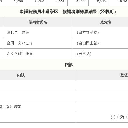
04
4,256
7,960
2,831
3,209
6,040
76.43
衆議院議員小選挙区 候補者別得票結果（羽幌町）
候補者氏名
政党名
ましこ 昌正
（日本共産党）
金田 えいこう
（自由民主党）
さくらば 康喜
（民主党）
内訳
内訳
数値
属しない票数
(1) + (2) +