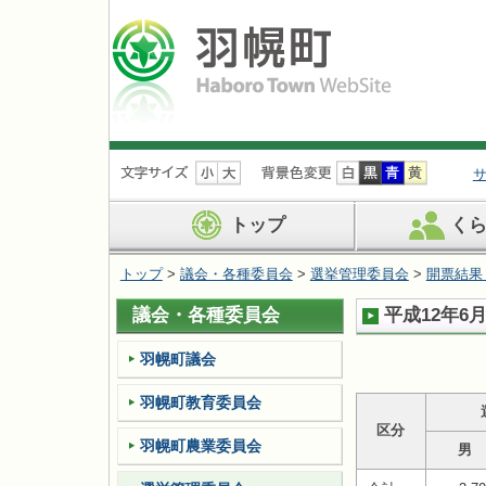
ナ
ビ
ゲ
ー
トップ
く
シ
ョ
トップ
>
議会・各種委員会
>
選挙管理委員会
>
開票結果
ン
を
議会・各種委員会
平成12年6
飛
ば
す
羽幌町議会
羽幌町教育委員会
区分
羽幌町農業委員会
男