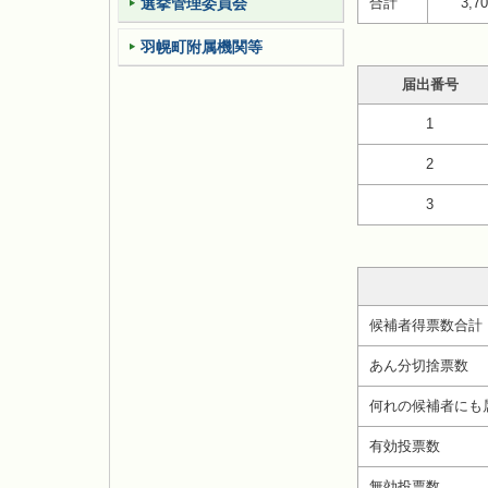
選挙管理委員会
合計
3,7
羽幌町附属機関等
届出番号
1
2
3
候補者得票数合計
あん分切捨票数
何れの候補者にも
有効投票数
無効投票数