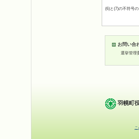
(6)と(7)の不符号
お問い合
選挙管理
羽幌町
こ