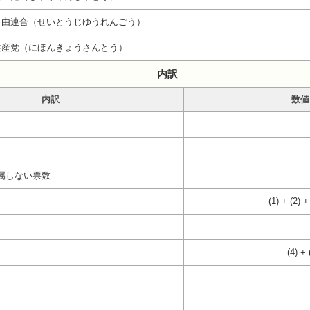
自由連合（せいとうじゆうれんごう）
共産党（にほんきょうさんとう）
内訳
内訳
数値
属しない票数
(1) + (2) +
(4) + 