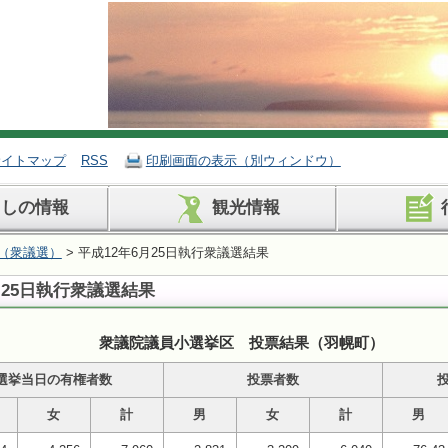
サイトマップ
RSS
印刷画面の表示（別ウィンドウ）
らしの情報
観光情報
（衆議選）
> 平成12年6月25日執行衆議選結果
月25日執行衆議選結果
衆議院議員小選挙区 投票結果（羽幌町）
選挙当日の有権者数
投票者数
投
女
計
男
女
計
男