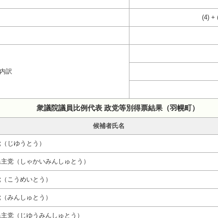
(4) + 
の内訳
衆議院議員比例代表 政党等別得票結果（羽幌町）
候補者氏名
党（じゆうとう）
民主党（しゃかいみんしゅとう）
党（こうめいとう）
党（みんしゅとう）
民主党（じゆうみんしゅとう）