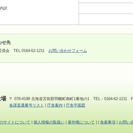
の内訳
わせ先
委員会
TEL:0164-62-1211
お問い合わせフォーム
役場
〒 078-4198 北海道苫前郡羽幌町南町1番地の1 TEL：0164-62-1211 FAX
各課直通番号リスト
|
庁舎案内
|
庁舎平面図
のサイトについて
|
個人情報の取扱い
|
著作権について
|
|
免責事項
|
お問い