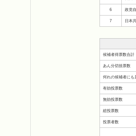
6
政党
7
日本
候補者得票数合計
あん分切捨票数
何れの候補者にも
有効投票数
無効投票数
総投票数
投票者数