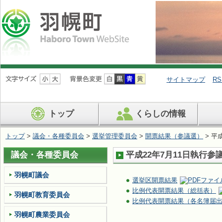
ナ
ビ
サイトマップ
RS
ゲ
ー
シ
トップ
くらしの情報
ョ
ン
を
トップ
>
議会・各種委員会
>
選挙管理委員会
>
開票結果（参議選）
> 平
飛
ば
議会・各種委員会
平成22年7月11日執行参
す
羽幌町議会
選挙区開票結果
比例代表開票結果（総括表）
羽幌町教育委員会
比例代表開票結果（各名簿届
羽幌町農業委員会