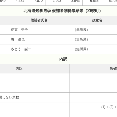
,649
4,221
7,870
2,993
3,543
6,536
82.0
北海道知事選挙 候補者別得票結果（羽幌町）
候補者氏名
政党名
伊東 秀子
（無所属）
堀 達也
（無所属）
さとう 誠一
（無所属）
内訳
内訳
数値
属しない票数
(1) + (2) +