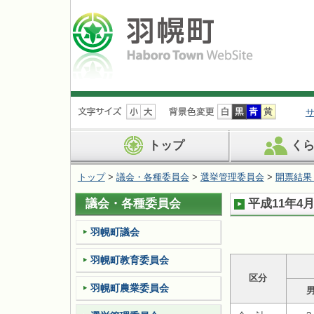
ナ
ビ
ゲ
ー
トップ
く
シ
ョ
トップ
>
議会・各種委員会
>
選挙管理委員会
>
開票結果
ン
を
議会・各種委員会
平成11年4
飛
ば
す
羽幌町議会
羽幌町教育委員会
区分
羽幌町農業委員会