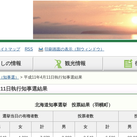
サイトマップ
RSS
印刷画面の表示（別ウィンドウ）
らしの情報
観光情報
（知事選）
> 平成11年4月11日執行知事選結果
月11日執行知事選結果
北海道知事選挙 投票結果（羽幌町）
選挙当日の有権者数
投票者数
男
女
計
男
女
計
男