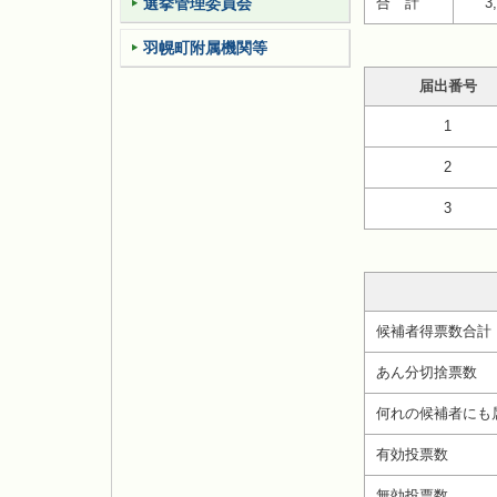
選挙管理委員会
合 計
3
羽幌町附属機関等
届出番号
1
2
3
候補者得票数合計
あん分切捨票数
何れの候補者にも
有効投票数
無効投票数