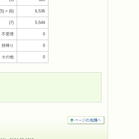
(5) = (6)
6,536
(7)
5,544
不受理
0
持帰り
0
その他
0