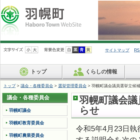
ナ
ビ
サイトマップ
RS
ゲ
ー
シ
トップ
くらしの情報
ョ
ン
を
トップ
>
議会・各種委員会
>
選挙管理委員会
> 羽幌町議会議員選挙立候
飛
ば
議会・各種委員会
羽幌町議会議
す
らせ
羽幌町議会
羽幌町教育委員会
令和5年4月23日
羽幌町農業委員会
する説明会を次の