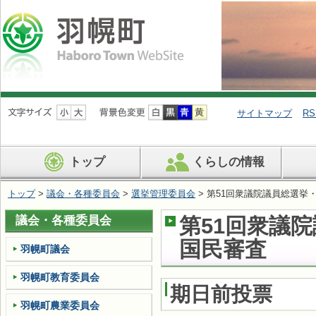
ナ
ビ
サイトマップ
RS
ゲ
ー
シ
トップ
くらしの情報
ョ
ン
を
トップ
>
議会・各種委員会
>
選挙管理委員会
> 第51回衆議院議員総選挙
飛
ば
議会・各種委員会
第51回衆議
す
国民審査
羽幌町議会
羽幌町教育委員会
期日前投票
羽幌町農業委員会