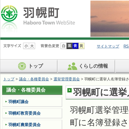
ナ
ビ
サイトマップ
RS
ゲ
ー
シ
トップ
くらしの情報
ョ
ン
を
トップ
>
議会・各種委員会
>
選挙管理委員会
> 羽幌町に選挙人名簿登録
飛
ば
議会・各種委員会
羽幌町に選挙
す
羽幌町議会
羽幌町選挙管理
羽幌町教育委員会
町に名簿登録
羽幌町農業委員会