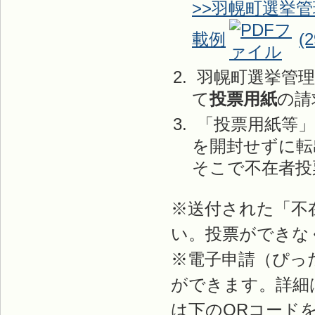
>>羽幌町選挙
載例
(
羽幌町選挙管理
て
投票用紙
の請
「投票用紙等」
を開封せずに転
そこで不在者投
※送付された「不
い。投票ができな
※電子申請（ぴっ
ができます。詳細
は下のQRコード