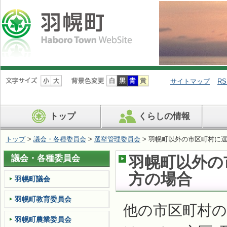
ナ
ビ
サイトマップ
RS
ゲ
ー
シ
トップ
くらしの情報
ョ
ン
を
トップ
>
議会・各種委員会
>
選挙管理委員会
> 羽幌町以外の市区町村に
飛
ば
議会・各種委員会
羽幌町以外の
す
方の場合
羽幌町議会
羽幌町教育委員会
他の市区町村
羽幌町農業委員会