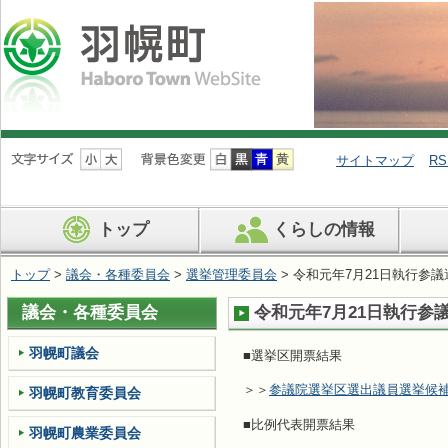
ナ
ビ
サイトマップ
RS
ゲ
ー
シ
トップ
くらしの情報
ョ
ン
を
トップ
>
議会・各種委員会
>
選挙管理委員会
> 令和元年7月21日執行参
飛
ば
議会・各種委員会
令和元年7月21日執行参
す
羽幌町議会
■選挙区開票結果
＞＞
参議院選挙区選出議員選挙候
羽幌町教育委員会
■比例代表開票結果
羽幌町農業委員会