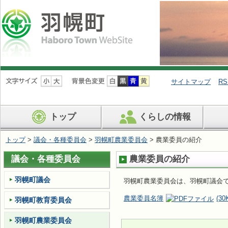
ナ
ビ
サイトマップ
RS
ゲ
ー
シ
トップ
くらしの情報
ョ
ン
を
トップ
>
議会・各種委員会
>
羽幌町農業委員会
> 農業委員の紹介
飛
ば
議会・各種委員会
農業委員の紹介
す
羽幌町議会
羽幌町農業委員会は、羽幌町議会で
農業委員名簿
(30
羽幌町教育委員会
羽幌町農業委員会