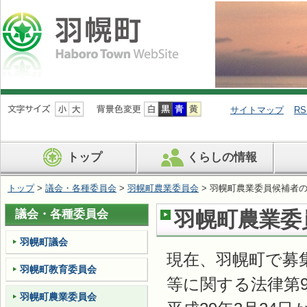
ナ
ビ
サイトマップ
RS
ゲ
ー
シ
トップ
くらしの情報
ョ
ン
を
トップ
>
議会・各種委員会
>
羽幌町農業委員会
> 羽幌町農業委員候補者
飛
ば
議会・各種委員会
羽幌町農業委
す
羽幌町議会
現在、羽幌町で募
羽幌町教育委員会
等に関する法律第9
羽幌町農業委員会