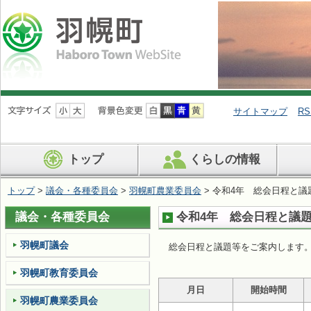
ナ
ビ
サイトマップ
RS
ゲ
ー
シ
トップ
くらしの情報
ョ
ン
を
トップ
>
議会・各種委員会
>
羽幌町農業委員会
> 令和4年 総会日程と議
飛
ば
議会・各種委員会
令和4年 総会日程と議
す
羽幌町議会
総会日程と議題等をご案内します
羽幌町教育委員会
月日
開始時間
羽幌町農業委員会