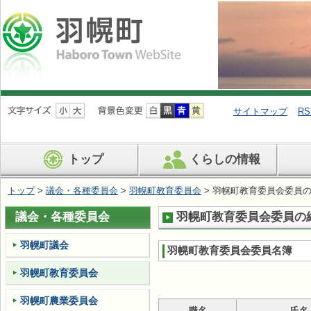
ナ
ビ
サイトマップ
RS
ゲ
ー
シ
トップ
くらしの情報
ョ
ン
を
トップ
>
議会・各種委員会
>
羽幌町教育委員会
> 羽幌町教育委員会委員
飛
ば
議会・各種委員会
羽幌町教育委員会委員の
す
羽幌町議会
羽幌町教育委員会委員名簿
羽幌町教育委員会
羽幌町農業委員会
職名
氏名