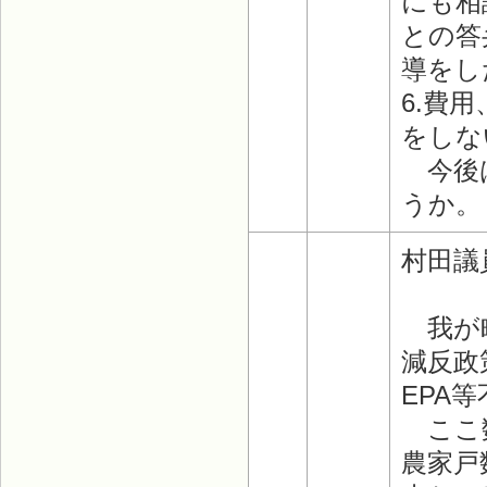
にも相
との答
導をし
6.費
をしな
今後は
うか。
村田議
我が町
減反政
EPA
ここ数
農家戸