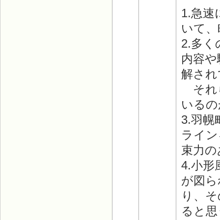
1.急
いて、
2.多
内容や
解され
それら
いるの
3.羽
ライン
束力の
4.小
が図ら
り、そ
ると思