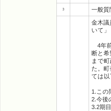
一般質
3
金木議
いて」
4年前
断と希
まで町
た。町
ては以
1.こ
2.今
3.2