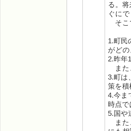
る。将
ぐにで
そこで
1.町
がどの
2.昨
また
3.町
策を積
4.今
時点で
5.国
また、