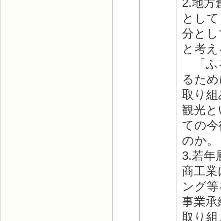
2.地
として
分とし
と考え
「ふる
るため
取り組
観光と
ての今
のか。
3.若
商工業
ング等
事業承
取り組