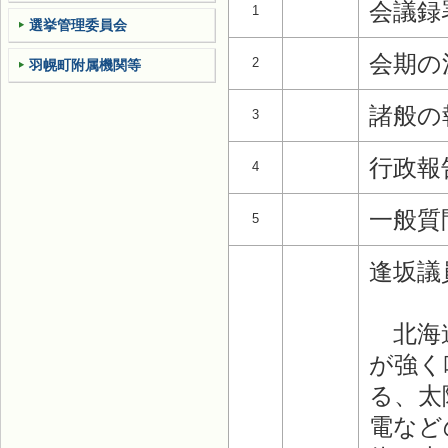
会議録
1
選挙管理委員会
会期の
2
羽幌町附属機関等
諸般の
3
行政報
4
一般質
5
逢坂議
北海道
が強く
る、太
電など