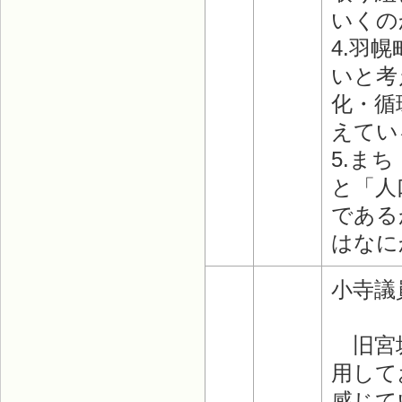
いくの
4.羽
いと考
化・循
えてい
5.ま
と「人
である
はなに
小寺議
旧宮坂
用して
感じて