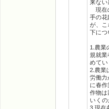
来ない
現在の
手の花
が、こ
下につ
1.農
規就業
めてい
2.農
労働力
に春作
作物は
いくの
3.現