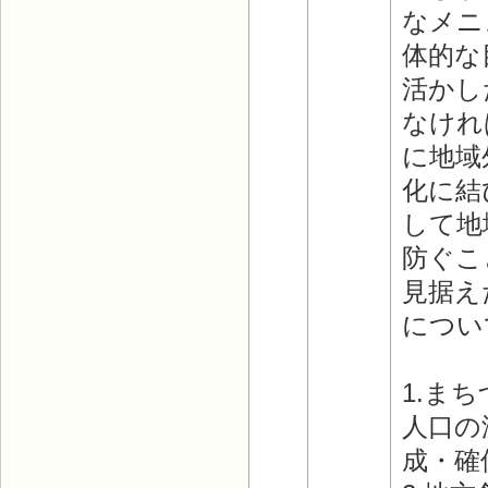
なメニ
体的な
活かし
なけれ
に地域
化に結
して地
防ぐこ
見据え
につい
1.ま
人口の
成・確