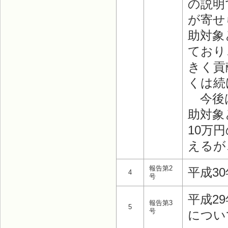
の説明
が寄せ
助対象
ており
きく貢
くは続
今後は
助対象
10万
えるが
報告第2
平成3
4
号
平成2
報告第3
5
号
につい