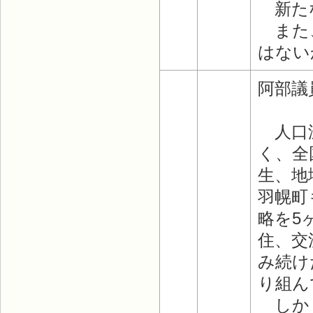
新たな
また、
はない
阿部議
人口減
く、全
生、地
羽幌町
略を5
住、交
み続け
り組ん
しかし