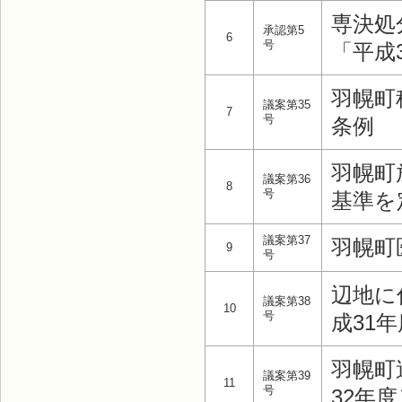
専決処
承認第5
6
号
「平成
羽幌町
議案第35
7
号
条例
羽幌町
議案第36
8
号
基準を
議案第37
羽幌町
9
号
辺地に
議案第38
10
号
成31
羽幌町
議案第39
11
号
32年