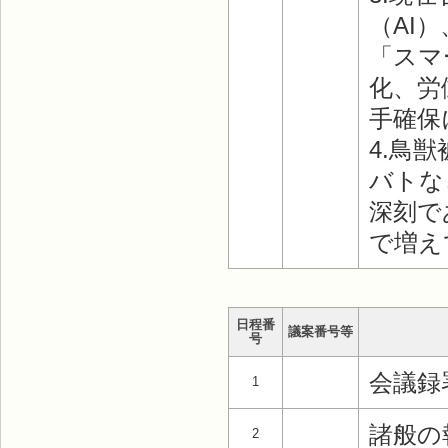
（AI
「スマ
化、労
手確保
4.鳥
バトな
深刻で
で増え
日程番
議案番号等
号
会議録
1
諸般の
2