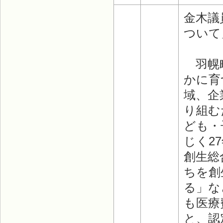
金木議
ついて
羽幌町
かに育
域、企
り組む
ども・
じく2
創生総
ちを創
る」な
も医療
と、認