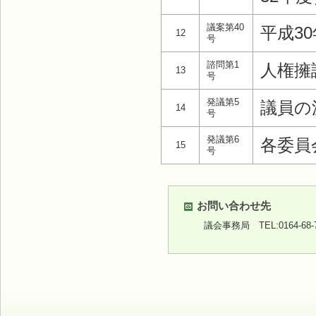
議案第40
平成3
12
号
諮問第1
人権擁
13
号
発議第5
議員の
14
号
発議第6
各委員
15
号
お問い合わせ先
議会事務局
TEL:0164-68