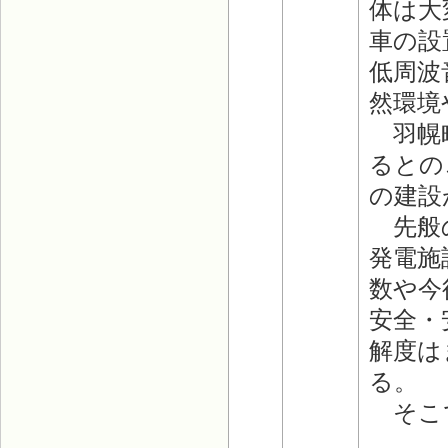
体は大
車の設
低周波
然環境
羽幌町
るとの
の建設
先般の
発電施
数や今
安全・
解度は
る。
そこで