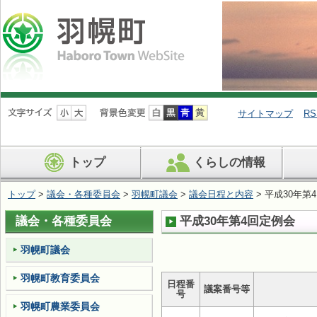
ナ
ビ
サイトマップ
RS
ゲ
ー
シ
トップ
くらしの情報
ョ
ン
を
トップ
>
議会・各種委員会
>
羽幌町議会
>
議会日程と内容
> 平成30年第
飛
ば
議会・各種委員会
平成30年第4回定例会
す
羽幌町議会
羽幌町教育委員会
日程番
議案番号等
号
羽幌町農業委員会