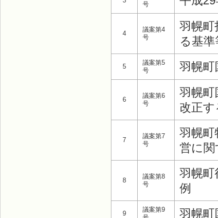
平成2
3
号
羽幌町
議案第4
4
号
る基準
議案第5
羽幌町
5
号
羽幌町
議案第6
6
号
改正す
羽幌町
議案第7
7
号
営に関
羽幌町
議案第8
8
号
例
議案第9
羽幌町
9
号