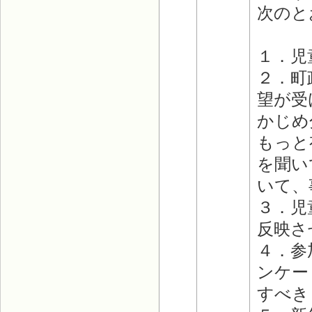
次のと
１．児
２．町
望が受
かじめ
もっと
を聞い
いて、
３．児
反映さ
４．参
ンケー
すべき