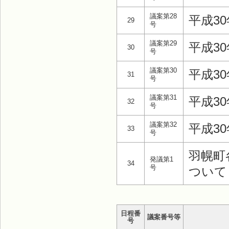
議案第28
平成3
29
号
議案第29
平成3
30
号
議案第30
平成3
31
号
議案第31
平成3
32
号
議案第32
平成3
33
号
羽幌町
発議第1
34
号
ついて
日程番
議案番号等
号