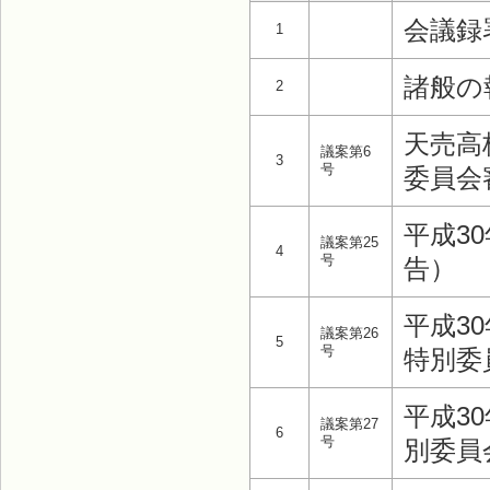
会議録
1
諸般の
2
天売高
議案第6
3
号
委員会
平成3
議案第25
4
号
告）
平成3
議案第26
5
号
特別委
平成3
議案第27
6
号
別委員