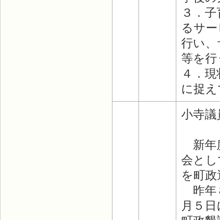
３．子
るサー
行い、
等を行
４．現
に捉え
小寺議
新年度
会とし
を町政
昨年８
月５日