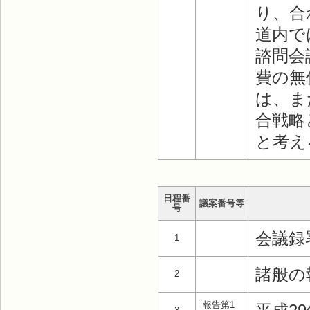
り、合
道内で
諮問会
費の無
は、ま
合戦略
と考え
日程番
議案番号等
号
会議録
1
諸般の
2
報告第1