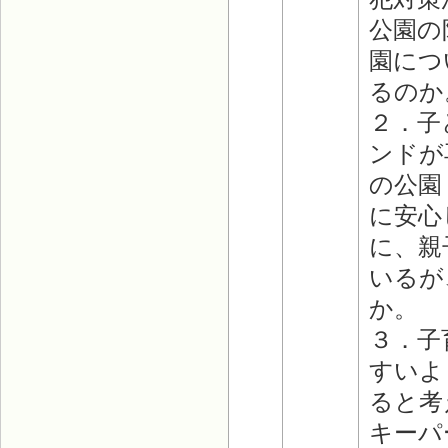
公園の
園につ
るのか
２．子
ンドが
の公園
に安心
に、親
いるが
か。
３．子
すいよ
ると考
キーパ