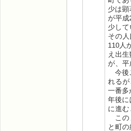
少は顕
が平成2
少して
その人
110
え出生
が、平
今後こ
れるが
一番多
年後に
に進む
このま
と町の