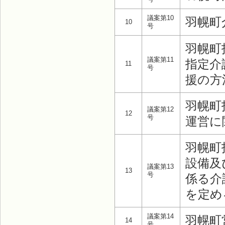
議案第10
羽幌町
10
号
羽幌町
議案第11
指定介
11
号
援の方
羽幌町
議案第12
12
号
運営に
羽幌町
設備及
議案第13
13
号
係る介
を定め
議案第14
羽幌町
14
号