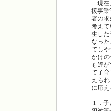
現在、
援事業
者の求
考えて
生した
なった
てしや
かけの
も達が
て子育
えられ
に応え
１．子
犯対策