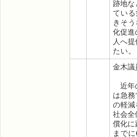
跡地な
ている
きそう
化促進
人へ提
たい。
金木議
近年の
は急務
の軽減
社会全
償化に
までに