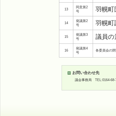
同意第2
羽幌町
13
号
発議第2
羽幌町
14
号
発議第3
議員の
15
号
発議第4
16
各委員会の閉
号
お問い合わせ先
議会事務局
TEL:0164-68