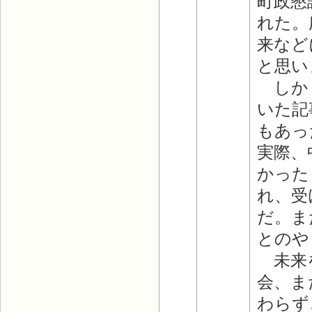
町政懇
れた。
来など
と思い
しかし
いた記
もあっ
実際、
かった
れ、受
だ。ま
とのや
未来を
会、ま
わらず