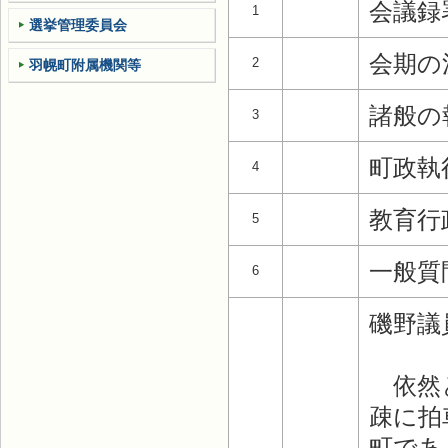
会議録
1
選挙管理委員会
会期の
2
羽幌町附属機関等
諸般の
3
町政執
4
教育行
5
一般質
6
磯野議
依然と
疎に拍
町であ