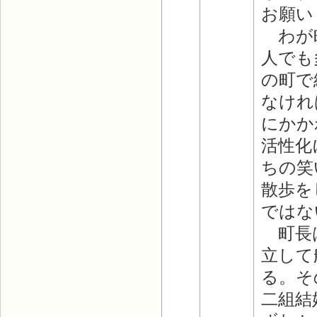
お願い
わが町
人でも
の町で
なけれ
にかか
活性化
ちの笑
散歩を
ではな
町長は
立して
る。そ
二組結