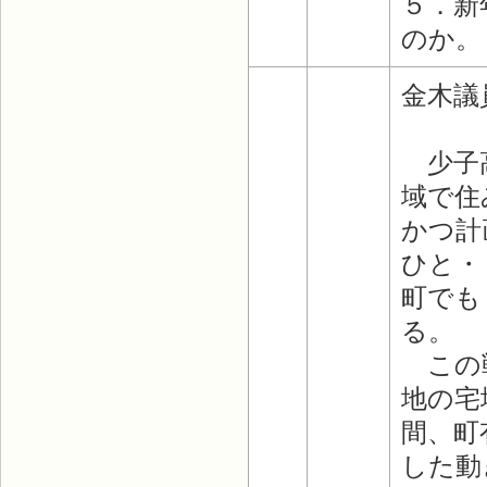
５．新
のか。
金木議
少子高
域で住
かつ計
ひと・
町でも
る。
この戦
地の宅
間、町
した動