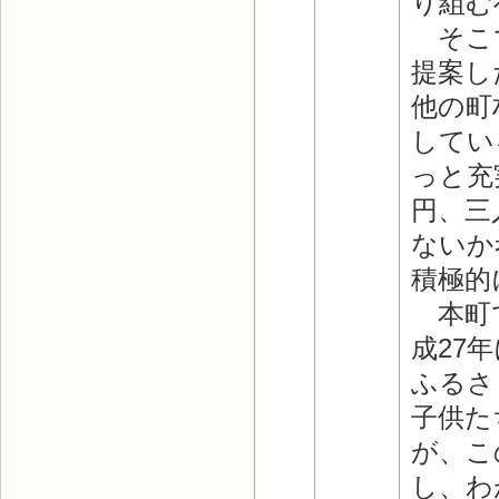
り組む
そこで
提案し
他の町
してい
っと充
円、三
ないか
積極的
本町で
成27
ふるさ
子供た
が、こ
し、わ