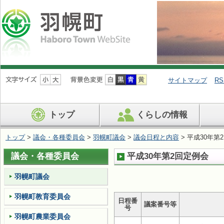
ナ
ビ
サイトマップ
RS
ゲ
ー
シ
トップ
くらしの情報
ョ
ン
を
トップ
>
議会・各種委員会
>
羽幌町議会
>
議会日程と内容
> 平成30年第
飛
ば
議会・各種委員会
平成30年第2回定例会
す
羽幌町議会
羽幌町教育委員会
日程番
議案番号等
号
羽幌町農業委員会