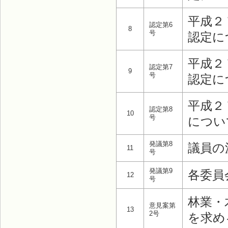
平成２
認定第6
8
号
認定に
平成２
認定第7
9
号
認定に
平成２
認定第8
10
号
につい
発議第8
議員の
11
号
発議第9
各委員
12
号
林業・
意見案第
13
2号
を求め