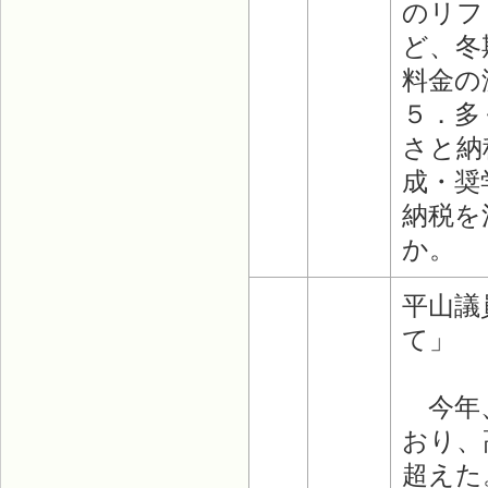
のリフ
ど、冬
料金の
５．多
さと納
成・奨
納税を
か。
平山議
て」
今年、
おり、
超えた