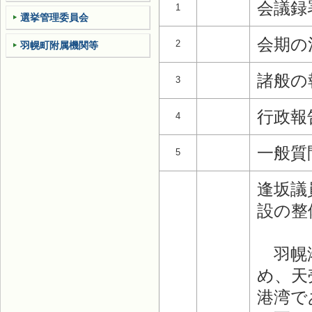
会議録
1
選挙管理委員会
会期の
2
羽幌町附属機関等
諸般の
3
行政報
4
一般質
5
逢坂議
設の整
羽幌港
め、天
港湾で