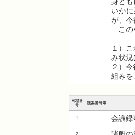
身とも
いかに
が、今
この様
１）こ
み状況
２）今
組みを
日程番
議案番号等
号
会議録
1
諸般の
2