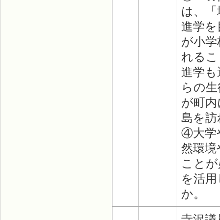
は、「
進学を
が小学
れるこ
進学も
らの生
が町内
島を訪
④大学
然環境
ことが
を活用
か。
寺沢議