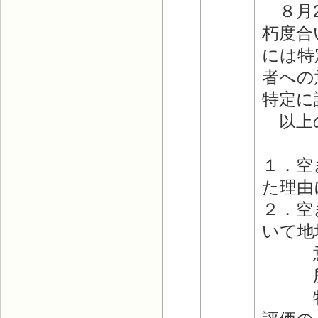
８月2
朽度合
には特
者への
特定に
以上の
１．空
た理由
２．空
いて地
意識
所有
特定