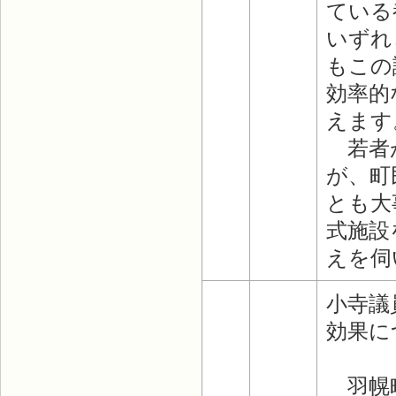
ている
いずれ
もこの
効率的
えます
若者が
が、町
とも大
式施設
えを伺
小寺議
効果に
羽幌町