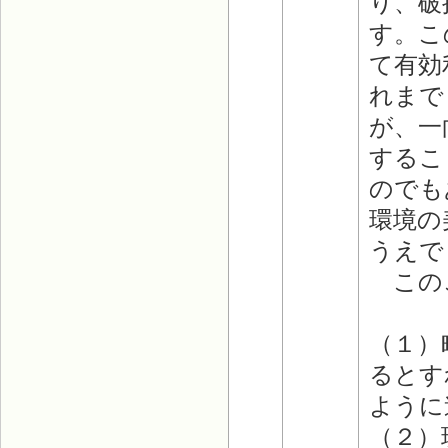
り、破
す。こ
て有効
れまで
が、一
するこ
のでも
環境の
うえで
このこ
（１）
るとす
ように
（２）