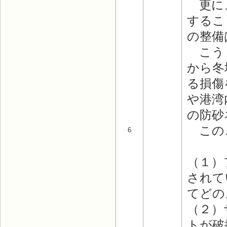
更に、
するこ
の整備
こうし
から冬
る損傷
や港湾
の防砂
このこ
6
（１）
されて
てどの
（２）
トが破