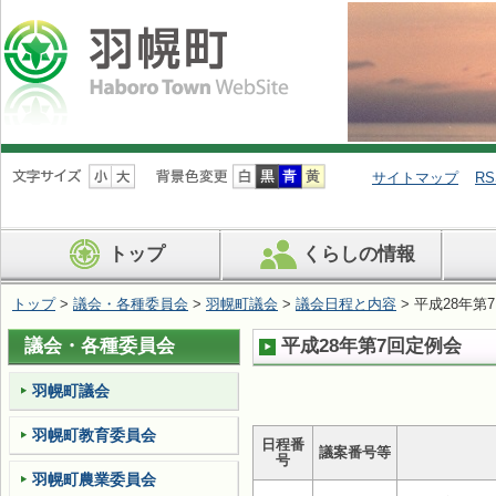
ナ
ビ
サイトマップ
RS
ゲ
ー
シ
トップ
くらしの情報
ョ
ン
を
トップ
>
議会・各種委員会
>
羽幌町議会
>
議会日程と内容
> 平成28年第
飛
ば
議会・各種委員会
平成28年第7回定例会
す
羽幌町議会
羽幌町教育委員会
日程番
議案番号等
号
羽幌町農業委員会