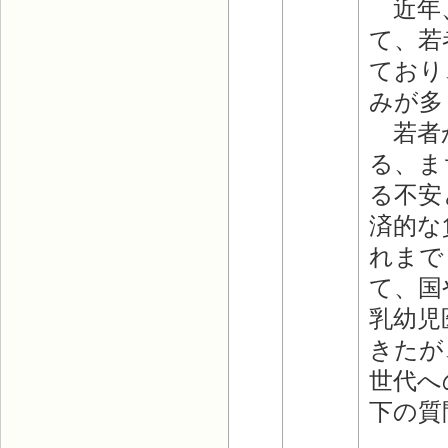
近年、
て、若
ており
みが多
若者か
る、ま
る不安
済的な
れまで
て、国
乳幼児
きたが
世代へ
下の質