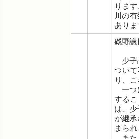
ります
川の有
ありま
磯野議
少子高
ついて
り、こ
一つに
するこ
は、少
が継承
まられ
また、