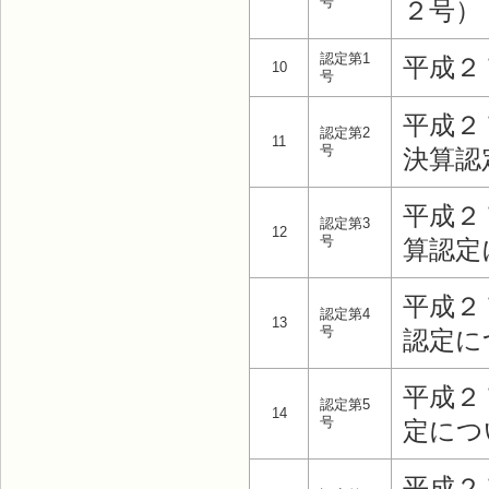
号
２号）
認定第1
平成２
10
号
平成２
認定第2
11
号
決算認
平成２
認定第3
12
号
算認定
平成２
認定第4
13
号
認定に
平成２
認定第5
14
号
定につ
平成２