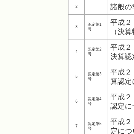
諸般の
2
平成２
認定第1
3
号
（決算
平成２
認定第2
4
号
決算認
平成２
認定第3
5
号
算認定
平成２
認定第4
6
号
認定に
平成２
認定第5
7
号
定につ