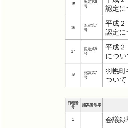
認定第6
15
号
認定に
平成２
認定第7
16
号
認定に
平成２
認定第8
17
号
につい
羽幌町
発議第7
18
号
ついて
日程番
議案番号等
号
会議録
1