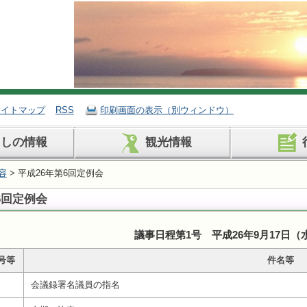
サイトマップ
RSS
印刷画面の表示（別ウィンドウ）
らしの情報
観光情報
容
> 平成26年第6回定例会
6回定例会
議事日程第1号 平成26年9月17日（
号等
件名等
会議録署名議員の指名