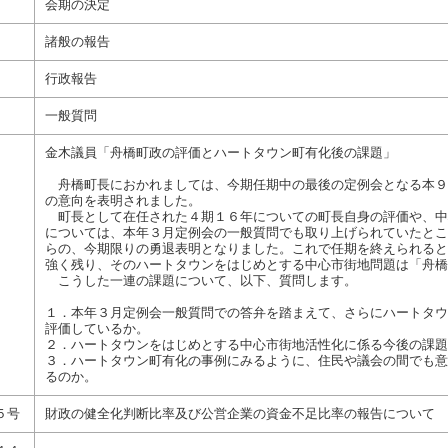
会期の決定
諸般の報告
行政報告
一般質問
金木議員「舟橋町政の評価とハートタウン町有化後の課題」
舟橋町長におかれましては、今期任期中の最後の定例会となる本９
の意向を表明されました。
町長として在任された４期１６年についての町長自身の評価や、中
については、本年３月定例会の一般質問でも取り上げられていたとこ
らの、今期限りの勇退表明となりました。これで任期を終えられると
強く残り、そのハートタウンをはじめとする中心市街地問題は「舟橋
こうした一連の課題について、以下、質問します。
１．本年３月定例会一般質問での答弁を踏まえて、さらにハートタウ
評価しているか。
２．ハートタウンをはじめとする中心市街地活性化に係る今後の課題
３．ハートタウン町有化の事例にみるように、住民や議会の間でも意
るのか。
５号
財政の健全化判断比率及び公営企業の資金不足比率の報告について