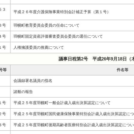
５３
平成２６年度介護保険事業特別会計補正予算（第１号）
３号
羽幌町教育委員会委員の任命について
４号
羽幌町固定資産評価審査委員会委員の選任について
１号
人権擁護委員の推薦について
議事日程第2号 平成26年9月18日（
号等
件名等
会議録署名議員の指名
諸般の報告
１号
平成２５年度羽幌町一般会計歳入歳出決算認定について
２号
平成２５年度羽幌町国民健康保険事業特別会計歳入歳出決算認定につ
３号
平成２５年度羽幌町後期高齢者医療特別会計歳入歳出決算認定につい