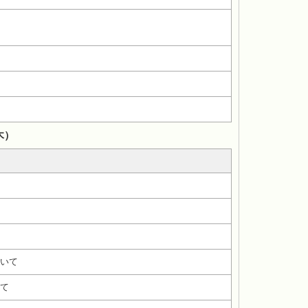
木）
いて
て