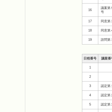
議案第
16
号
17
同意第
18
同意第
19
諮問第
日程番号
議案番
1
2
3
認定第
4
認定第
5
認定第