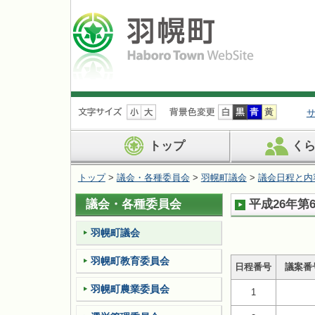
ナ
ビ
ゲ
ー
トップ
く
シ
ョ
トップ
>
議会・各種委員会
>
羽幌町議会
>
議会日程と内
ン
を
議会・各種委員会
平成26年第
飛
ば
す
羽幌町議会
羽幌町教育委員会
日程番号
議案番
羽幌町農業委員会
1