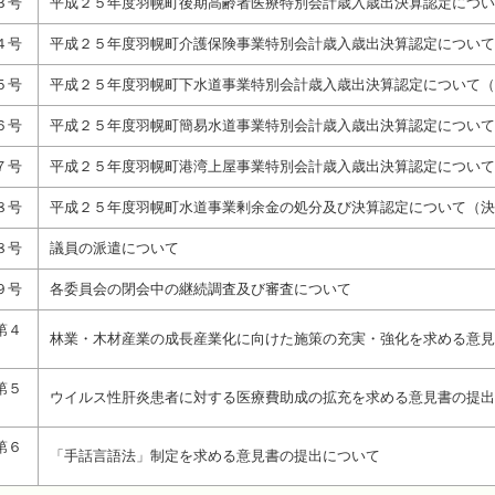
３号
平成２５年度羽幌町後期高齢者医療特別会計歳入歳出決算認定につい
４号
平成２５年度羽幌町介護保険事業特別会計歳入歳出決算認定について
５号
平成２５年度羽幌町下水道事業特別会計歳入歳出決算認定について（
６号
平成２５年度羽幌町簡易水道事業特別会計歳入歳出決算認定について
７号
平成２５年度羽幌町港湾上屋事業特別会計歳入歳出決算認定について
８号
平成２５年度羽幌町水道事業剰余金の処分及び決算認定について（決
８号
議員の派遣について
９号
各委員会の閉会中の継続調査及び審査について
第４
林業・木材産業の成長産業化に向けた施策の充実・強化を求める意見
第５
ウイルス性肝炎患者に対する医療費助成の拡充を求める意見書の提出
第６
「手話言語法」制定を求める意見書の提出について