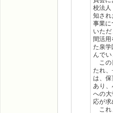
校法人
知され
事業に
いただ
間活用
た泉学
んでい
この日
たれ、
は、保
あり、
への大
応が求
これま