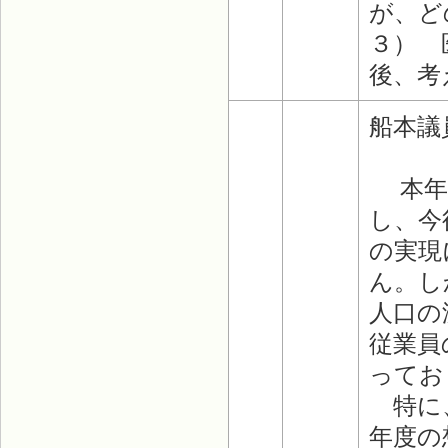
が、ど
３） 
後、考
船本議
本年4
し、今
の実現
ん。し
人口の
従業員
ってお
特に、
年度の