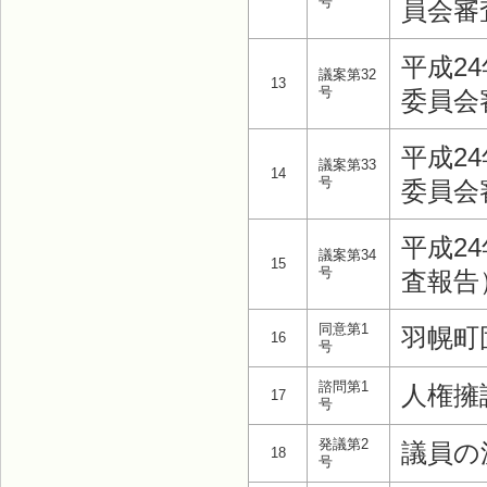
号
員会審
平成2
議案第32
13
号
委員会
平成2
議案第33
14
号
委員会
平成2
議案第34
15
号
査報告
同意第1
羽幌町
16
号
諮問第1
人権擁
17
号
発議第2
議員の
18
号