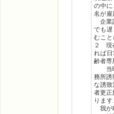
の中に
名が雇
企業誘
でも遅
むこと
２ 現
れば日
齢者専
当時（
務所誘
な誘致
者更正
ります
我が町