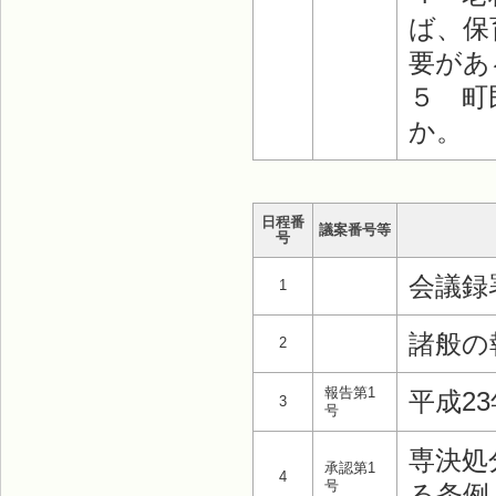
ば、保
要があ
５ 町
か。
日程番
議案番号等
号
会議録
1
諸般の
2
報告第1
平成2
3
号
専決処
承認第1
4
号
る条例