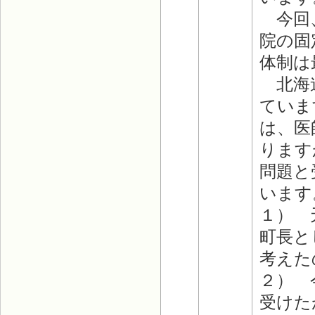
今回、
院の固
体制は
北海道
ていま
は、医
ります
問題と
います
１） 
町長と
考えた
２） 
受けた