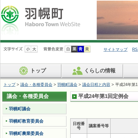
ナ
ビ
サイトマップ
RS
ゲ
ー
シ
トップ
くらしの情報
ョ
ン
を
トップ
>
議会・各種委員会
>
羽幌町議会
>
議会日程と内容
> 平成24年第
飛
ば
議会・各種委員会
平成24年第1回定例会
す
羽幌町議会
羽幌町教育委員会
日程番
議案番号等
号
羽幌町農業委員会