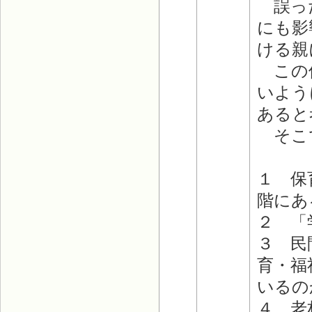
誤った
にも影
ける親
この件
いよう
あると
そこで
１ 保
階にあ
２ 「
３ 民
育・福
いるの
４ 老