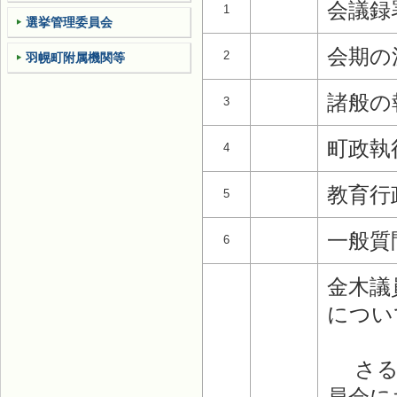
会議録
1
選挙管理委員会
会期の
2
羽幌町附属機関等
諸般の
3
町政執
4
教育行
5
一般質
6
金木議
につい
さる１
員会に