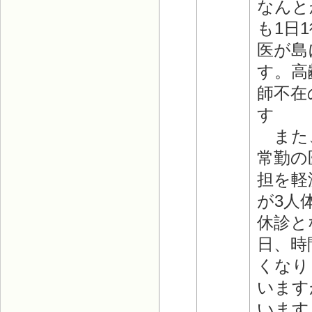
なんと
も1日
医が島
す。高
師不在
す
また、
常勤の
担を軽
が3人
休診と
日、時
くなり
います
います