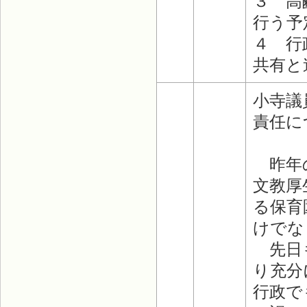
３ 高
行う予
４ 行
共有と
小寺議
責任に
昨年の
文教厚
る保育
けでな
先日も
り充分
行政で