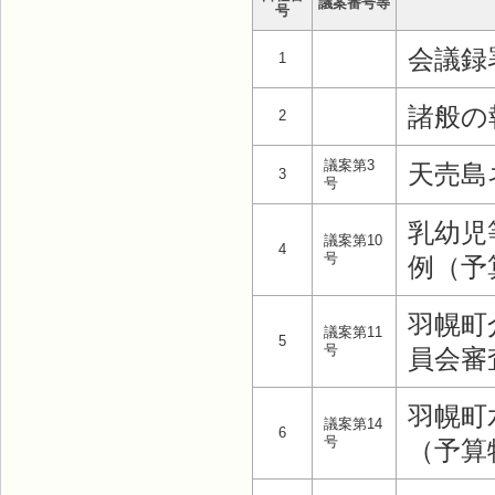
議案番号等
号
会議録
1
諸般の
2
議案第3
天売島
3
号
乳幼児
議案第10
4
号
例（予
羽幌町
議案第11
5
号
員会審
羽幌町
議案第14
6
号
（予算