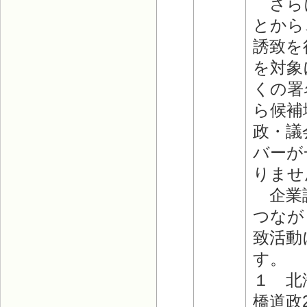
さらに
とから
誘致を
を対象
くの署
ら候補
政・議
バーが
りま
企業誘
つなが
致活動
す。
１ 北
橋道政