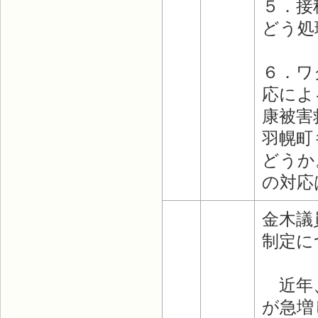
５．接
どう処
６．ワ
応によ
康被害
羽幌町
どうか
の対応
金木議
制定に
近年、
が急増