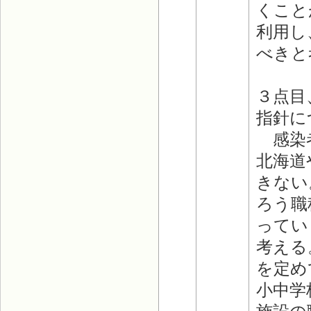
くこと
利用し
べきと
３点目
指針に
感染者
北海道
きない
ろう職
ってい
考える
を定め
小中学