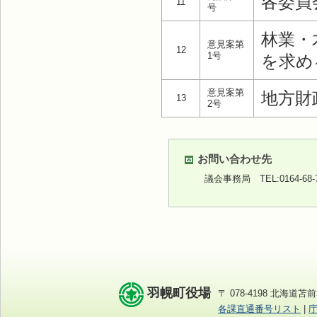
各委員
11
号
林業・
意見案第
12
1号
を求め
意見案第
地方財
13
2号
お問い合わせ先
議会事務局
TEL:0164-68
羽幌町役場
〒 078-4198 北海道苫前
各課直通番号リスト
|