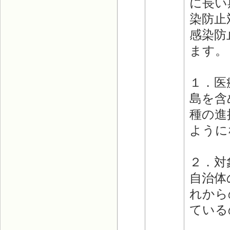
に長い
染防止
感染防
ます。
１．医
島を含
種の進
ように
２．対
自治体
れから
ている