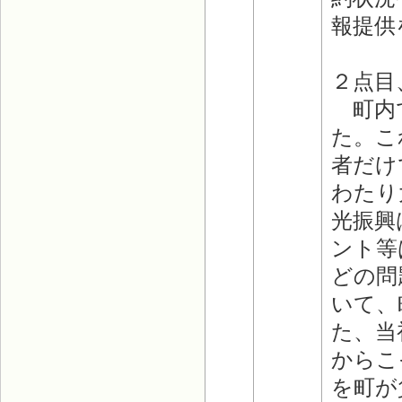
報提供
２点目
町内で
た。こ
者だけ
わたり
光振興
ント等
どの問
いて、
た、当
からこ
を町が