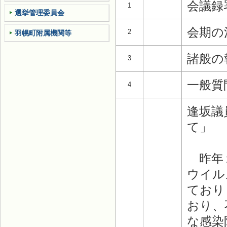
会議録
1
選挙管理委員会
会期の
2
羽幌町附属機関等
諸般の
3
一般質
4
逢坂議
て」
昨年１
ウイル
ており
おり、
な感染