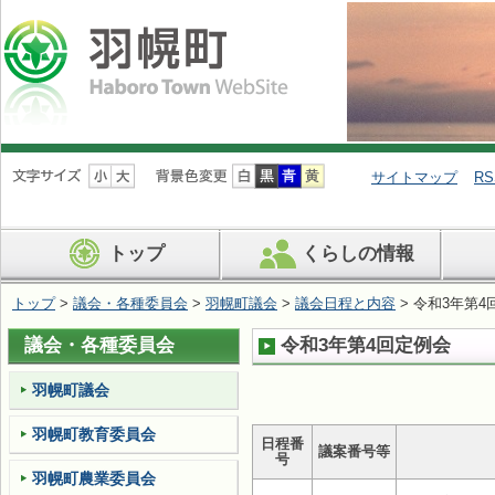
ナ
ビ
サイトマップ
RS
ゲ
ー
シ
トップ
くらしの情報
ョ
ン
を
トップ
>
議会・各種委員会
>
羽幌町議会
>
議会日程と内容
> 令和3年第4
飛
ば
議会・各種委員会
令和3年第4回定例会
す
羽幌町議会
羽幌町教育委員会
日程番
議案番号等
号
羽幌町農業委員会