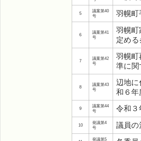
議案第40
羽幌町
5
号
羽幌町
議案第41
6
号
定める
羽幌町
議案第42
7
号
準に関
辺地に
議案第43
8
号
和６年
議案第44
令和３
9
号
発議第4
議員の
10
号
発議第5