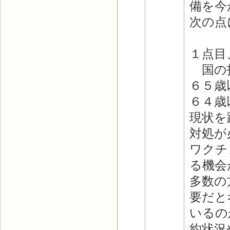
備を今
次の点
１点目
国の指
６５歳
６４歳
現状を
対処が
ワクチ
る機会
多数の
要だと
いるの
約状況