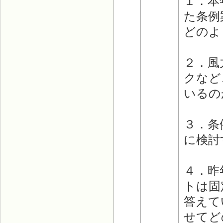
１．本
た条例
どのよ
２．風
クなど
いるの
３．条
に検討
４．昨
トは固
答えて
せてど