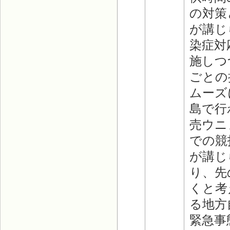
の対策
が講じ
染症対
施しつ
ごとの
ムーズ
島で行
売ウニ
での競
が講じ
り、先
くと考
る地方
緊急事