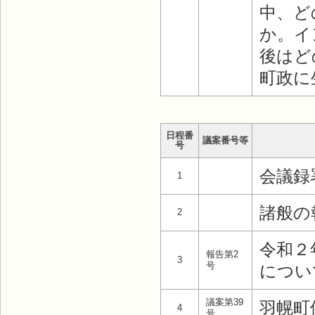
中、ど
か。イ
後はど
町政に
日程番
議案番号等
号
会議録
1
諸般の
2
令和２
報告第2
3
号
につい
議案第39
羽幌町
4
号