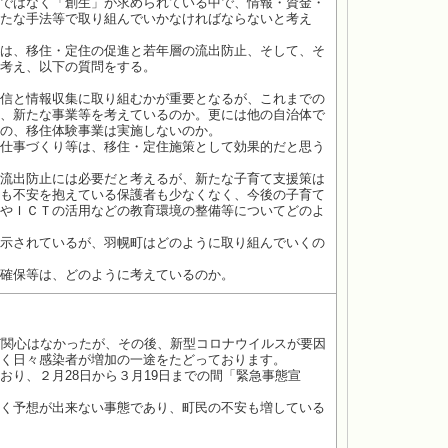
ではなく「創生」が求められている中で、情報・資金・
たな手法等で取り組んでいかなければならないと考え
は、移住・定住の促進と若年層の流出防止、そして、そ
考え、以下の質問をする。
信と情報収集に取り組むかが重要となるが、これまでの
、新たな事業等を考えているのか。更には他の自治体で
の、移住体験事業は実施しないのか。
仕事づくり等は、移住・定住施策として効果的だと思う
流出防止には必要だと考えるが、新たな子育て支援策は
も不安を抱えている保護者も少なくなく、今後の子育て
やＩＣＴの活用などの教育環境の整備等についてどのよ
示されているが、羽幌町はどのように取り組んでいくの
確保等は、どのように考えているのか。
ど関心はなかったが、その後、新型コロナウイルスが要因
く日々感染者が増加の一途をたどっております。
り、２月28日から３月19日までの間「緊急事態宣
く予想が出来ない事態であり、町民の不安も増している