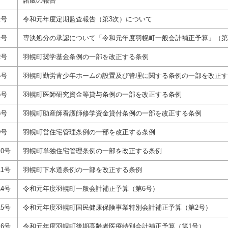
諸般の報告
1号
令和元年度定期監査報告（第3次）について
1号
専決処分の承認について「令和元年度羽幌町一般会計補正予算」（第
2号
羽幌町奨学基金条例の一部を改正する条例
4号
羽幌町勤労青少年ホームの設置及び管理に関する条例の一部を改正す
5号
羽幌町医師研究資金等貸与条例の一部を改正する条例
6号
羽幌町助産師看護師修学資金貸付条例の一部を改正する条例
9号
羽幌町営住宅管理条例の一部を改正する条例
0号
羽幌町単独住宅管理条例の一部を改正する条例
1号
羽幌町下水道条例の一部を改正する条例
4号
令和元年度羽幌町一般会計補正予算（第6号）
5号
令和元年度羽幌町国民健康保険事業特別会計補正予算（第2号）
6号
令和元年度羽幌町後期高齢者医療特別会計補正予算（第1号）