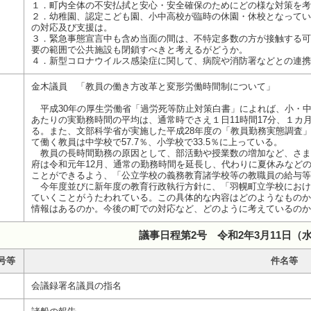
１．町内全体の不安払拭と安心・安全確保のためにどの様な対策を考
２．幼稚園、認定こども園、小中高校が臨時の休園・休校となってい
の対応及び支援は。
３．緊急事態宣言中も含め当面の間は、不特定多数の方が接触する可
要の範囲で公共施設も閉鎖すべきと考えるがどうか。
４．新型コロナウイルス感染症に関して、病院や消防署などとの連携
金木議員 「教員の働き方改革と変形労働時間制について」
平成30年の厚生労働省「過労死等防止対策白書」によれば、小・
あたりの実勤務時間の平均は、通常時でさえ１日11時間17分、１カ月
る。また、文部科学省が実施した平成28年度の「教員勤務実態調査」
て働く教員は中学校で57.7％、小学校で33.5％に上っている。
教員の長時間勤務の原因として、部活動や授業数の増加など、さま
府は令和元年12月、通常の勤務時間を延長し、代わりに夏休みなど
ことができるよう、「公立学校の義務教育諸学校等の教職員の給与等
今年度並びに新年度の教育行政執行方針に、「羽幌町立学校におけ
ていくことがうたわれている。この具体的な内容はどのようなものか
情報はあるのか。今後の町での対応など、どのように考えているのか
議事日程第2号 令和2年3月11日（
号等
件名等
会議録署名議員の指名