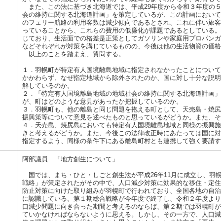
また、この法に基づき北海道では、平成29年度から令和３年度の
会の維持に関する北海道計画」を策定しているが、この計画において
のフェリー航路の利用客数は減少傾向であるとされ、これに伴い旅客
っていることから、これらの費用の低廉化が課題であるとしている。
じており、生活面での格差是正策としてガソリンや家庭用プロパンガ
などそれぞれが対策を講じているものの、今後は他の生活物資の価格
以上のことを踏まえ、質問する。
１．羽幌町が特定有人国境離島地域に指定されなかったことについて
かかわらず、なぜ指定地域から除外されたのか、国に対し十分な説明
解しているのか。
２．「特定有人国境離島地域の地域社会の維持に関する北海道計画」
が、町はどのような意見があったか把握しているのか。
３．羽幌町も、他の離島と同じ問題を抱える町として、天売島・焼尻
振興策等について意見を述べたものと思っているがどうか。また、そ
４．天売島、焼尻島においても特定有人国境離島地域と同様の振興施
きと考えるがどうか。また、今後この法律改正時にあたっては国に対
指定するよう、同様の条件下にある離島町村とも連携して強く要請す
阿部議員 「地方創生について」
国では、まち・ひと・しごと創生法が平成26年11月に成立し、羽幌
戦略」が策定されたがその中で、人口減少対策に効果的な移住・定住
防止対策に向けた取り組みが羽幌町で行われており、全国各地の自治
に認識している。第１期総合戦略が今年度で終了し、令和２年度より
口減少問題に向き合った期間と考えるのならば、第２期では羽幌町が
ていかなければならないように思える。しかし、その一方で、人口減