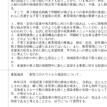
体の課題として取り組むべきとも思うことから、いま地方の「再生」
人材の活用や地域経営の視点等で各施策の実施に向け、今後、また新
る。
そこで、第２期総合戦略で羽幌町が掲げる４つの基本目標の達成に
れらに共通する子育て支援策の充実、教育環境の整備が重要であると
１．移住・定住の促進や地方創生に向けた取り組みは、いかに情報発
取り組み状況と今後、どのような取り組みを実施していくのか。また
も行われている、お試し住宅の設置や就業体験メニューを設けるなど
２．産業間連携による雇用機会の創出や、羽幌町でも出来る通年での
が、どのように考えているのか。
３．子育て支援策の充実と教育環境の整備は、移住・定住、若年層の
第２期総合戦略には盛り込まれてはいない。また、教育環境について
支援策の拡充も含めた新たな支援制度、学力向上への更なる取り組み
うに考えているのか。
４．国の方針の中に新たな視点として、地域経営の視点で取り組むと
か。
５．各施策や第２期計画期間中に新たに追加する事業に対する財源の
逢坂議員 「新型コロナウイルス感染症について」
昨年12月、中国武漢で原因不明の肺炎が発生し、当初は、ほとん
とされた後は、瞬く間に全世界に感染者が発生し、日本も例外ではな
北海道もクルーズ船の感染者を除くと感染者数が全国一位となってお
言」が発せられました。
幸い当町においては感染者の発症は出ておりませんが、先はまった
現状であると考えることから、以下について質問する。