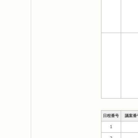
日程番号
議案番
1