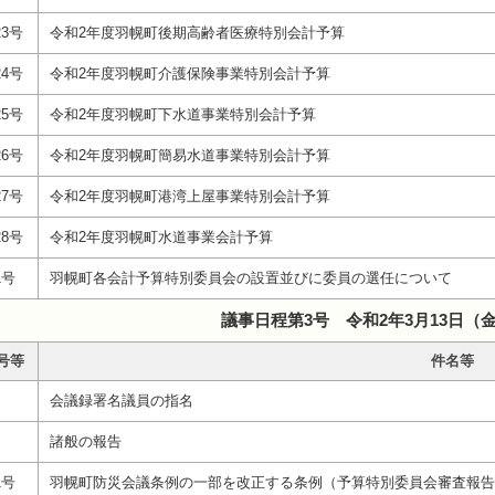
3号
令和2年度羽幌町後期高齢者医療特別会計予算
4号
令和2年度羽幌町介護保険事業特別会計予算
5号
令和2年度羽幌町下水道事業特別会計予算
6号
令和2年度羽幌町簡易水道事業特別会計予算
7号
令和2年度羽幌町港湾上屋事業特別会計予算
8号
令和2年度羽幌町水道事業会計予算
1号
羽幌町各会計予算特別委員会の設置並びに委員の選任について
議事日程第3号 令和2年3月13日（
号等
件名等
会議録署名議員の指名
諸般の報告
1号
羽幌町防災会議条例の一部を改正する条例（予算特別委員会審査報告