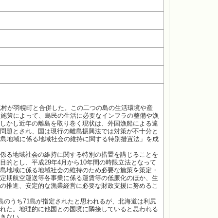
尻村が羽幌町と合併した。この二つの島の生活環境や産
な施策によって、島民の生活に必要なインフラの整備や漁
しかし近年の離島を取り巻く現状は、外国漁船による違
問題とされ、国は現行の離島振興法では対策が不十分と
離島地域に係る地域社会の維持に関する特別措置法」を成
係る地域社会の維持に関する特別の措置を講じることを
的とし、平成29年4月から10年間の時限立法となって
島地域に係る地域社会の維持のため必要な施策を策定・
定期航空運送等各事業に係る運賃等の低廉化のほか、生
の推進、安定的な漁業経営に必要な財政支援に努めるこ
島のうち71島が指定されたと思われるが、北海道は利尻
れた。地理的に他国との国境に隣接していると思われる
きない。