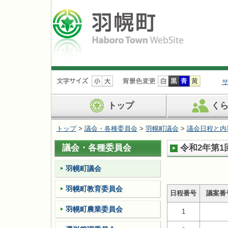
ナ
ビ
ゲ
ー
トップ
く
シ
ョ
トップ
>
議会・各種委員会
>
羽幌町議会
>
議会日程と内
ン
を
議会・各種委員会
令和2年第1
飛
ば
す
羽幌町議会
羽幌町教育委員会
日程番号
議案番
羽幌町農業委員会
1