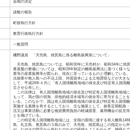
会期の決定
諸般の報告
町政執行方針
教育行政執行方針
一般質問
磯野議員 「天売島、焼尻島に係る離島振興策について」
天売島、焼尻島については、昭和30年に天売村が、昭和34年に焼
業基盤の整備については、昭和28年制定の離島振興法に基づく様々
業等の産業振興等が図られ、現在に至っているものと理解している。
法操業や無人島への不法上陸、外国資本による土地買収などが大きな
して、平成28年４月に「有人国境離島地域の保全及び特定有人国境
立させ公布した。
この法律は、有人国境離島地域の保全及び特定有人国境離島地域に
もって、我が国の領海、排他的経済水域等の保全等に寄与することを目
いる。このなかで、国は有人国境離島地域の保全及び特定有人国境離
実施する責務を有するとしており、主な施策として、旅客定期航路・
活又は事業活動に必要な物資費用負担の軽減措置、雇用機会の拡充等
とを掲げている。
この特定有人国境離島地域には、全国の国境に接する有人離島148
島、礼文島、奥尻島の３島のみで、天売島、焼尻島はこの指定から外
が、なぜその指定から外れたのかその経緯もよくわからず、納得もで