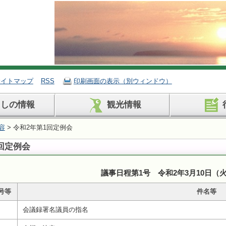
サイトマップ
RSS
印刷画面の表示（別ウィンドウ）
らしの情報
観光情報
容
> 令和2年第1回定例会
回定例会
議事日程第1号 令和2年3月10日（
号等
件名等
会議録署名議員の指名