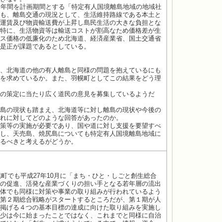
５年間を計画期間とする「特定有人国境離島地域の地域社
も、離島交通の現況として、生活維持路線である本土と
運賃及び物資輸送費が上昇し島民生活の大きな負担とな
特に、生活物資等は輸送コストが割高なため価格差が生
ス価格の低廉化のため北海道、経済産業省、国土交通省
是正が課題であるとしている。
、北海道の他の有人離島と同様の問題を抱えているにも
を求めているか。また、羽幌町としてこの結果をどう理
の策定に当たり広く道民の意見を募集しているようだ
島の現状も踏まえ、北海道等に対し離島の現状や今後の
れに対してどのような回答があったのか。
策等の実施が必要であり、国や道に対し支援を要望すべ
し、天売島、焼尻島についても特定有人国境離島地域に
るべきと考えるがどうか。
町でも平成27年10月に「まち・ひと・しごと創生総合
の促進、活発な産業づくりの担い手となる若年層の流出
体でも同様に対策や事業の取り組みが行われているよう
第２期総合戦略がスタートするところだが、第１期が人
掲げる４つの基本目標の達成に向けた取り組みを実施し
少は今に始まったことではなく、これまでと同様に自治