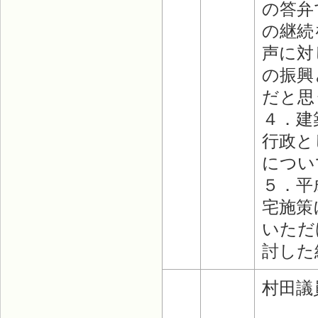
の答弁
の継続
声に対
の振興
だと思
４．建
行政と
につい
５．平
宅施策
いただ
討した
村田議