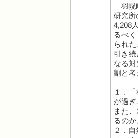
羽幌町
研究所
4,2
るべく
られた
引き続
なる対
割と考
１．「
が過ぎ
また、
るのか
２．自