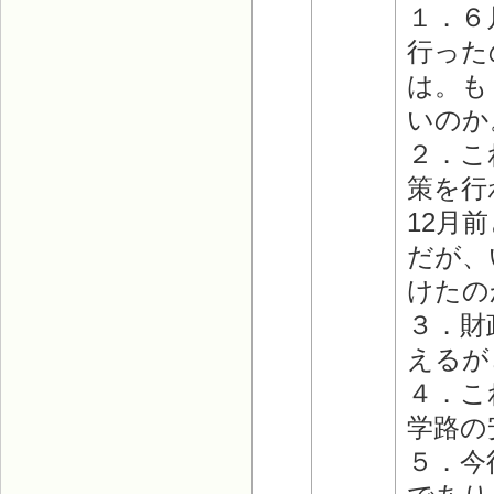
１．６
行った
は。も
いのか
２．こ
策を行
12月
だが、
けたの
３．財
えるが
４．こ
学路の
５．今