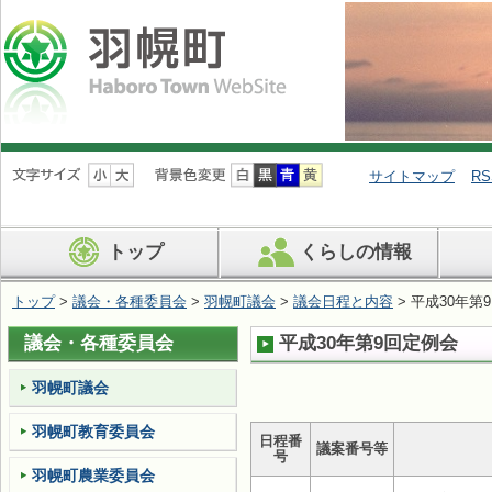
ナ
ビ
サイトマップ
RS
ゲ
ー
シ
トップ
くらしの情報
ョ
ン
を
トップ
>
議会・各種委員会
>
羽幌町議会
>
議会日程と内容
> 平成30年第
飛
ば
議会・各種委員会
平成30年第9回定例会
す
羽幌町議会
羽幌町教育委員会
日程番
議案番号等
号
羽幌町農業委員会