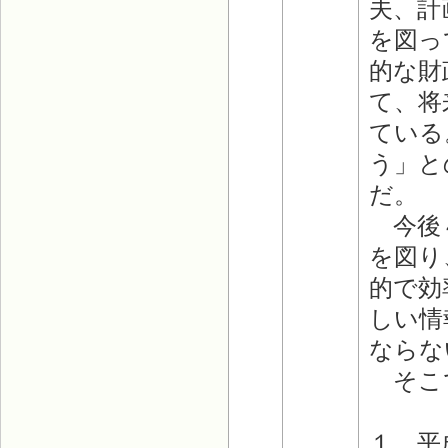
夫、計
を図っ
的な財
て、将
ている
う」と
だ。
今後４
を図り
的で効
しい情
ならな
そこで
１．平