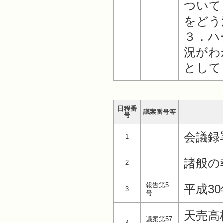
ついて
をどう
３．ハ
況がわ
として
日程番
議案番号等
号
会議録
1
諸般の
2
報告第5
平成3
3
号
天売高
議案第57
4