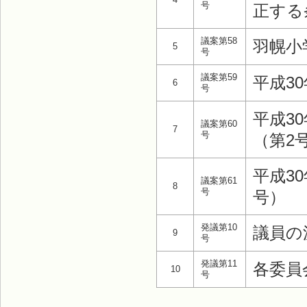
号
正する
議案第58
羽幌小
5
号
議案第59
平成3
6
号
平成3
議案第60
7
号
（第2
平成3
議案第61
8
号
号）
発議第10
議員の
9
号
発議第11
各委員
10
号