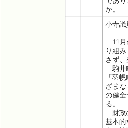
であり
か。
小寺議
11月
り組み
さず、
駒井町
「羽幌
ざまな
の健全
る。
財政の
基本的