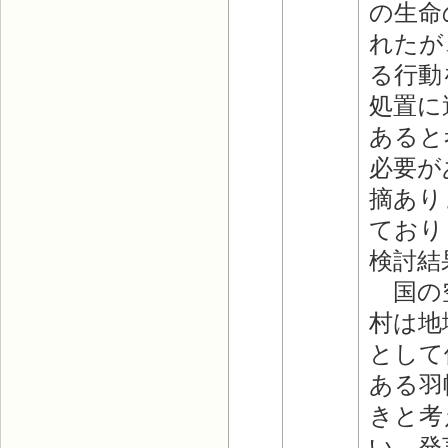
の生命
れたが
る行動
処置に
あると
必要が
摘あり
ており
検討結
国の空
村は地
として
ある羽
きと考
い。発