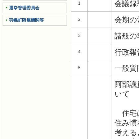
会議録
1
選挙管理委員会
会期の
2
羽幌町附属機関等
諸般の
3
行政報
4
一般質
5
阿部議
いて
住宅は
住み慣
考える