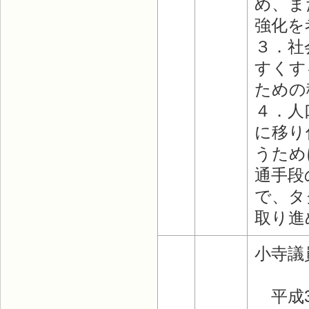
め、ま
強化を
３．社
すくす
ための
４．人
に移り
うため
通手段
で、タ
取り進
小寺議
平成3