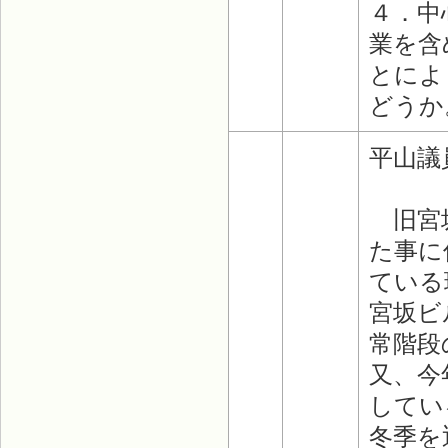
４．中
業を含
とによ
どうか
平山議
旧宮坂
た事に
ている
宮坂ビ
常階段
又、今
してい
冬季を