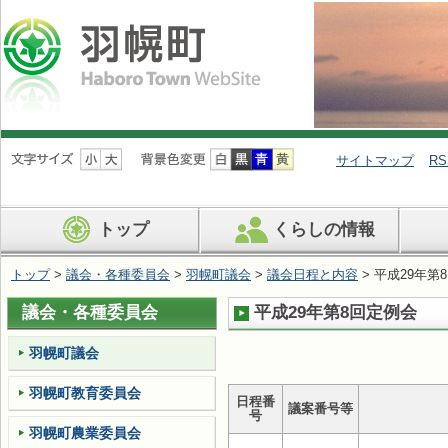
ナ
ビ
サイトマップ
RS
ゲ
ー
シ
トップ
くらしの情報
ョ
ン
を
トップ
>
議会・各種委員会
>
羽幌町議会
>
議会日程と内容
> 平成29年第
飛
ば
議会・各種委員会
平成29年第8回定例会
す
羽幌町議会
羽幌町教育委員会
日程番
議案番号等
号
羽幌町農業委員会