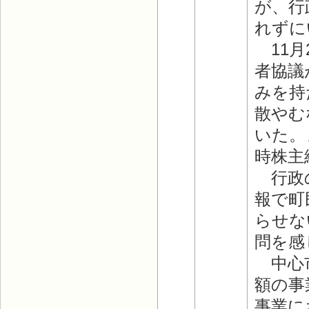
が、行
れずに
11月
者協議
みを持
散やむ
いた。
時株主
行政の
報で町
らせな
問を感
中心市
額の事
事業に