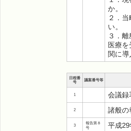
か。
２．当
い。
３．離
医療を
関に導
日程番
議案番号等
号
会議録
1
諸般の
2
報告第８
平成2
3
号