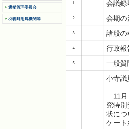
会議録
1
選挙管理委員会
会期の
2
羽幌町附属機関等
諸般の
3
行政報
4
一般質
5
小寺議
11月
究特別
状につ
ケート