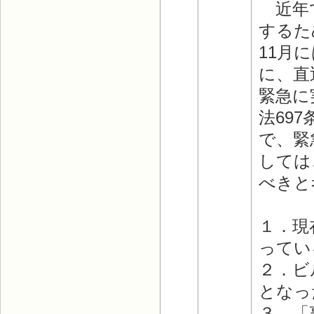
近年で
するた
11月
に、直
緊急に
法69
で、緊
しては
べきと
１．現
ってい
２．ビ
となっ
３．「