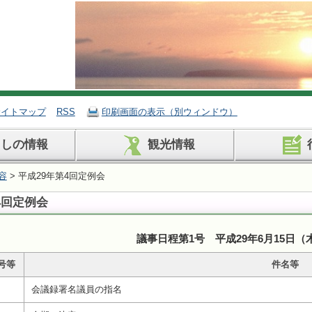
サイトマップ
RSS
印刷画面の表示（別ウィンドウ）
らしの情報
観光情報
容
> 平成29年第4回定例会
4回定例会
議事日程第1号 平成29年6月15日（
号等
件名等
会議録署名議員の指名