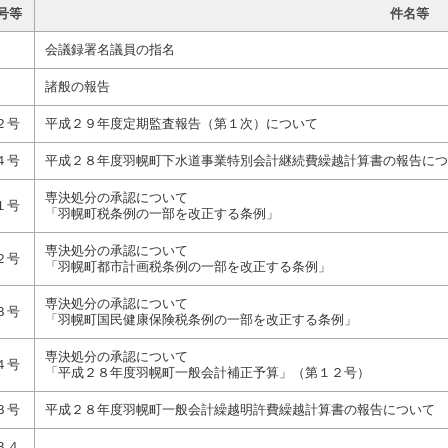
号等
件名等
会議録署名議員の指名
諸般の報告
２号
平成２９年度定期監査報告（第１次）について
４号
平成２８年度羽幌町下水道事業特別会計継続費繰越計算書の報告につ
専決処分の承認について
１号
「羽幌町税条例の一部を改正する条例」
専決処分の承認について
２号
「羽幌町都市計画税条例の一部を改正する条例」
専決処分の承認について
３号
「羽幌町国民健康保険税条例の一部を改正する条例」
専決処分の承認について
４号
「平成２８年度羽幌町一般会計補正予算」（第１２号）
３号
平成２８年度羽幌町一般会計繰越明許費繰越計算書の報告について
３４