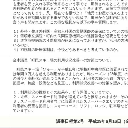
も患者を受け入れる事が出来るという事では、期待されるところです
外科医の配置が望まれるところではないかと考えます。留萌市立病院
となっております。又、現在でも根づよく「地元でお産が出来るよう
約があり長期間入院する事ができない現状で、町民からは町内にあり
言う声も聞かれます。この様な現状から以下の事を質問します。
１）外科・整形外科医・産婦人科医の常勤医師の確保についてどの様
２）留萌市立病院・町内の民間医療機関との連携強化が必要と思うが
３）道立羽幌病院の４階病棟が休床になっておりますが、活用の方法
いるのか。
４）羽幌町の医療体制は、今後どうあるべきと考えているのか。
金木議員「町民スキー場の利用状況改善への対策について」
町民スキー場「びゅー」が平成10年に羽幌町中央地区に設置されて
は年間９万人を超える利用がありましたが、昨シーズン（28年度）
の減少と高齢化が進みつつあることから、利用者の減少も致し方ない
把握や、施設・設備なども見直し、利用状況改善への対策を望み、以
１．利用状況の推移とその結果を、どう評価していますか。
２．近年、スノーボード利用者が増えていると推察されますが、その
３．スノーボード利用者向けに設置されたスノーパークエリアのさら
利用者の要望を把握し、スキーコース、リフト、ロッジ、駐車場など
ていますか。
議事日程第2号 平成29年6月16日（