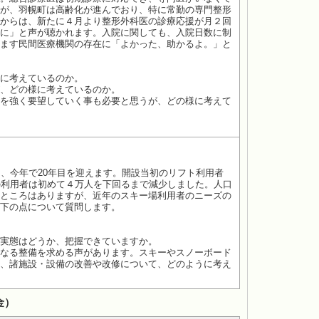
が、羽幌町は高齢化が進んでおり、特に常勤の専門整形
からは、新たに４月より整形外科医の診療応援が月２回
に」と声が聴かれます。入院に関しても、入院日数に制
ます民間医療機関の存在に「よかった、助かるよ。」と
に考えているのか。
、どの様に考えているのか。
を強く要望していく事も必要と思うが、どの様に考えて
、今年で20年目を迎えます。開設当初のリフト利用者
の利用者は初めて４万人を下回るまで減少しました。人口
ところはありますが、近年のスキー場利用者のニーズの
下の点について質問します。
実態はどうか、把握できていますか。
なる整備を求める声があります。スキーやスノーボード
、諸施設・設備の改善や改修について、どのように考え
金）