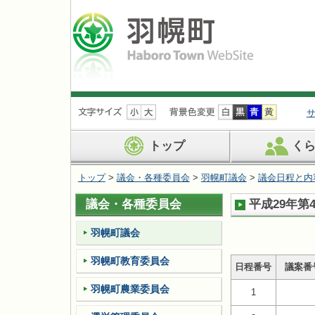
ナ
ビ
ゲ
ー
トップ
く
シ
ョ
トップ
>
議会・各種委員会
>
羽幌町議会
>
議会日程と内
ン
を
議会・各種委員会
平成29年第
飛
ば
す
羽幌町議会
羽幌町教育委員会
日程番号
議案番
羽幌町農業委員会
1