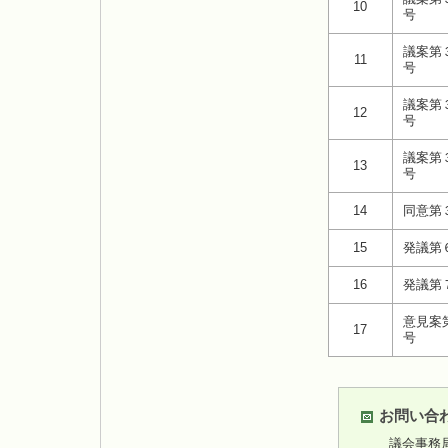
10
号
議案第
11
号
議案第
12
号
議案第
13
号
14
同意第
15
発議第
16
発議第
意見案
17
号
お問い合
議会事務