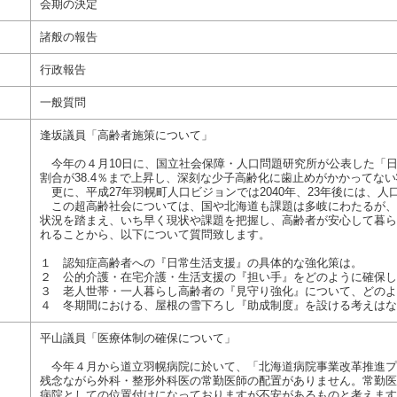
会期の決定
諸般の報告
行政報告
一般質問
逢坂議員「高齢者施策について」
今年の４月10日に、国立社会保障・人口問題研究所が公表した「日本
割合が38.4％まで上昇し、深刻な少子高齢化に歯止めがかかってな
更に、平成27年羽幌町人口ビジョンでは2040年、23年後には、人
この超高齢社会については、国や北海道も課題は多岐にわたるが、
状況を踏まえ、いち早く現状や課題を把握し、高齢者が安心して暮ら
れることから、以下について質問致します。
１ 認知症高齢者への『日常生活支援』の具体的な強化策は。
２ 公的介護・在宅介護・生活支援の『担い手』をどのように確保し
３ 老人世帯・一人暮らし高齢者の『見守り強化』について、どのよ
４ 冬期間における、屋根の雪下ろし『助成制度』を設ける考えはな
平山議員「医療体制の確保について」
今年４月から道立羽幌病院に於いて、「北海道病院事業改革推進プ
残念ながら外科・整形外科医の常勤医師の配置がありません。常勤医
病院としての位置付けになっておりますが不安があるものと考えます