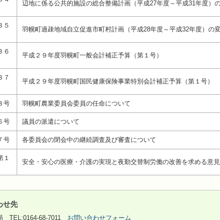
辺地に係る公共的施設の総合整備計画（平成27年度～平成31年度）
３５
羽幌町過疎地域自立促進市町村計画（平成28年度～平成32年度）の
３６
平成２９年度羽幌町一般会計補正予算（第１号）
３７
平成２９年度羽幌町国民健康保険事業特別会計補正予算（第１号）
３号
羽幌町農業委員会委員の任命について
６号
議員の派遣について
７号
各委員会の閉会中の継続調査及び審査について
第１
安全・安心の医療・介護の実現と夜勤交替制労働の改善を求める意見
わせ先
局
TEL:0164-68-7011
お問い合わせフォーム