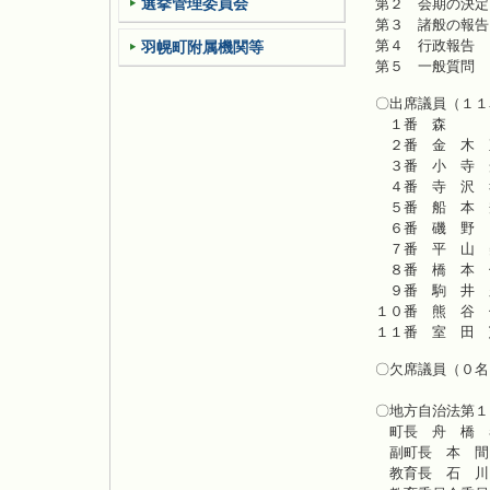
選挙管理委員会
第
第
第
羽幌町附属機関等
第
〇出席議員（１１
１番 森
２番 金 木 
３番 小 寺 
４番 寺 沢 
５番 船 本 
６番 磯 野
７番 平 山 
８番 橋 本 
９番 駒 井 
１０番 熊 谷 
１１番 室 田 
〇欠席議員（０名
〇地方自治法第１
町長 
副町長
教育長