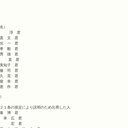
２ 会期の決定
３ 諸般の報告
４ 行政報告
５ 一般質問
名）
 淳 君
直 文 君
光 一 君
孝 毅 君
秀 雄 君
 直 君
美知子 君
修 司 君
久 晃 君
俊 幸 君
憲 作 君
）
２１条の規定により説明のため出席した人
舟 橋 泰 博 君
 本 間 幸 広 君
 石 川 宏 君