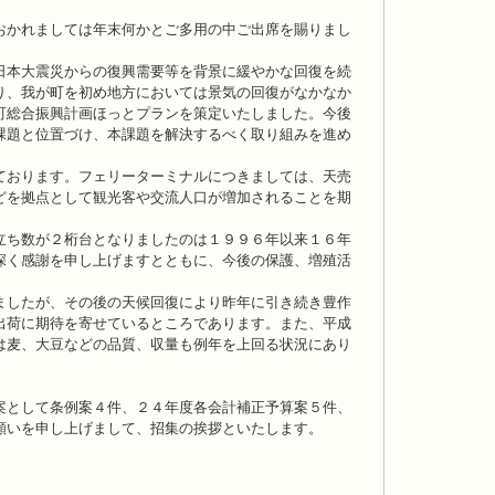
おかれましては年末何かとご多用の中ご出席を賜りまし
日本大震災からの復興需要等を背景に緩やかな回復を続
り、我が町を初め地方においては景気の回復がなかなか
町総合振興計画ほっとプランを策定いたしました。今後
課題と位置づけ、本課題を解決するべく取り組みを進め
ております。フェリーターミナルにつきましては、天売
どを拠点として観光客や交流人口が増加されることを期
立ち数が２桁台となりましたのは１９９６年以来１６年
深く感謝を申し上げますとともに、今後の保護、増殖活
ましたが、その後の天候回復により昨年に引き続き豊作
出荷に期待を寄せているところであります。また、平成
は麦、大豆などの品質、収量も例年を上回る状況にあり
案として条例案４件、２４年度各会計補正予算案５件、
願いを申し上げまして、招集の挨拶といたします。