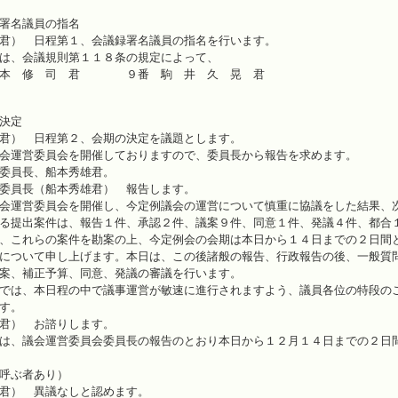
名議員の指名
君） 日程第１、会議録署名議員の指名を行います。
は、会議規則第１１８条の規定によって、
 修 司 君 ９番 駒 井 久 晃 君
決定
君） 日程第２、会期の決定を議題とします。
会運営委員会を開催しておりますので、委員長から報告を求めます。
委員長、船本秀雄君。
委員長（船本秀雄君） 報告します。
会運営委員会を開催し、今定例議会の運営について慎重に協議をした結果、
る提出案件は、報告１件、承認２件、議案９件、同意１件、発議４件、都合
、これらの案件を勘案の上、今定例会の会期は本日から１４日までの２日間
について申し上げます。本日は、この後諸般の報告、行政報告の後、一般質
案、補正予算、同意、発議の審議を行います。
では、本日程の中で議事運営が敏速に進行されますよう、議員各位の特段の
す。
君） お諮りします。
は、議会運営委員会委員長の報告のとおり本日から１２月１４日までの２日
呼ぶ者あり）
君） 異議なしと認めます。