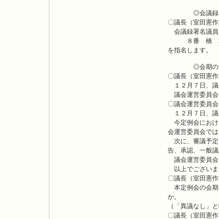
◎会議録署
〇議長（室田憲作
会議録署名議員
８番 橋 本
を指名します。
◎会期の
〇議長（室田憲作
１２月７日、議
議会運営委員会
〇議会運営委員会
１２月７日、議
今定例会におけ
会運営委員会では
次に、審議予定
告、承認、一般議
議会運営委員会
以上でございま
〇議長（室田憲作
本定例会の会期
か。
（「異議なし」と
〇議長（室田憲作