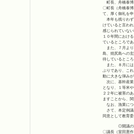
町長、舟橋泰博
〇町長（舟橋泰博
て、厚く御礼を申
本年も残りわず
けていると言われ
感じられていない
１０年間における
ているところであ
また、７月より
島、焼尻島への玄
待しているところ
また、８月には
ぶりであり、これ
動に大きな弾みが
次に、基幹産業
となり、１等米や
２２年に被害のあ
ますことから、関
なお、漁業につ
さて、本定例議
同意として教育委
◎開議の
〇議長（室田憲作