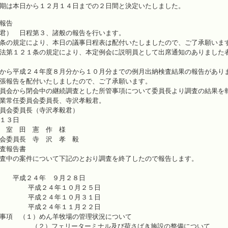
期は本日から１２月１４日までの２日間と決定いたしました。
報告
君） 日程第３、諸般の報告を行います。
条の規定により、本日の議事日程表は配付いたしましたので、ご了承願いま
法第１２１条の規定により、本定例会に説明員として出席通知のありました
から平成２４年度８月分から１０月分までの例月出納検査結果の報告があり
張報告を配付いたしましたので、ご了承願います。
員会から閉会中の継続調査とした所管事項について委員長より調査の結果を
業常任委員会委員長、寺沢孝毅君。
員会委員長（寺沢孝毅君）
月１３日
 室 田 憲 作 様
員会委員長 寺 沢 孝 毅
報告書
査中の案件について下記のとおり調査を終了したので報告します。
日 平成２４年 ９月２８日
４年１０月２５日
４年１０月３１日
４年１１月２２日
事項 （１）めん羊牧場の管理状況について
リーターミナル及び荷さばき施設の整備について