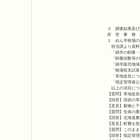
（３）漁
（４）離島
（５）町道の
（６）中央
３ 調査結果及
所 管 事 務 
１ めん羊牧
担当課より資料
「綿羊の飼養・
「飼養頭数等の
「綿羊販売地域
「牧場収支試算
「草地改良につ
「指定管理者公
以上の項目につ
【質問】草地改良
【回答】現状の草
【意見】穀物と干
【質問】生体の重
【回答】北海道農
【意見】町費を投
【質問】このまま
【回答】指定管理