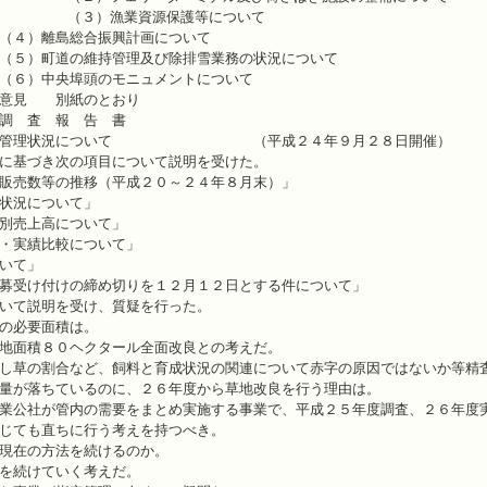
業資源保護等について
総合振興計画について
維持管理及び除排雪業務の状況について
埠頭のモニュメントについて
び意見 別紙のとおり
調 査 報 告 書
場の管理状況について （平成２４年９月２８日開催）
に基づき次の項目について説明を受けた。
販売数等の推移（平成２０～２４年８月末）」
状況について」
別売上高について」
・実績比較について」
いて」
募受け付けの締め切りを１２月１２日とする件について」
いて説明を受け、質疑を行った。
の必要面積は。
地面積８０ヘクタール全面改良との考えだ。
し草の割合など、飼料と育成状況の関連について赤字の原因ではないか等精
量が落ちているのに、２６年度から草地改良を行う理由は。
業公社が管内の需要をまとめ実施する事業で、平成２５年度調査、２６年度
じても直ちに行う考えを持つべき。
現在の方法を続けるのか。
を続けていく考えだ。