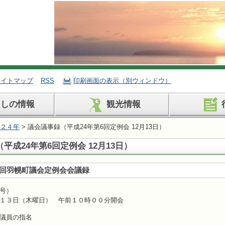
サイトマップ
RSS
印刷画面の表示（別ウィンドウ）
らしの情報
観光情報
２４年
> 議会議事録（平成24年第6回定例会 12月13日）
平成24年第6回定例会 12月13日）
回羽幌町議会定例会会議録
号）
１３日（木曜日） 午前１０時００分開会
 会議録署名議員の指名