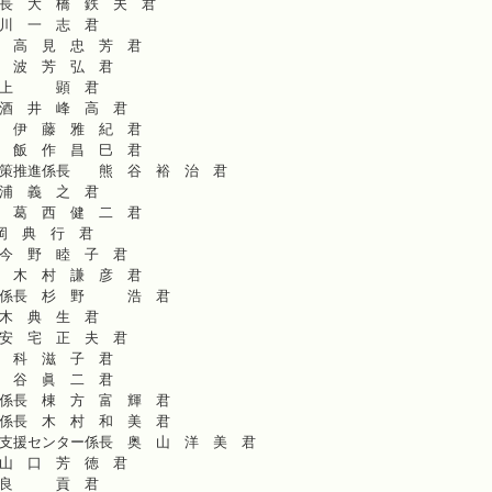
会委員長 大 橋 鉄 夫 君
員 長谷川 一 志 君
会会長 高 見 忠 芳 君
理者 大 波 芳 弘 君
長 井 上 顕 君
補佐 酒 井 峰 高 君
務係長 伊 藤 雅 紀 君
員係長 飯 作 昌 巳 君
画室政策推進係長 熊 谷 裕 治 君
長 三 浦 義 之 君
政係長 葛 西 健 二 君
長 藤 岡 典 行 君
補佐 今 野 睦 子 君
宅係長 木 村 謙 彦 君
境衛生係長 杉 野 浩 君
長 鈴 木 典 生 君
補佐 安 宅 正 夫 君
主幹 更 科 滋 子 君
主幹 室 谷 眞 二 君
会福祉係長 棟 方 富 輝 君
護保険係長 木 村 和 美 君
域包括支援センター係長 奥 山 洋 美 君
課長 山 口 芳 徳 君
長 江 良 貢 君