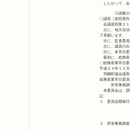
したがって、会
◎諸般の
〇議長（室田憲作
会議規則第２１
次に、地方自治
了承願います。
次に、監査委員
次に、議員の出
次に、各常任委
最初に、総務産
〇総務産業常任委
平成２４年１２
羽幌町議会議長
総務産業常任委
所管事務調査
本委員会は、調
記
１ 委員会開催
平成２
平成２
平成２
２ 所管事務調査
（２）フェ