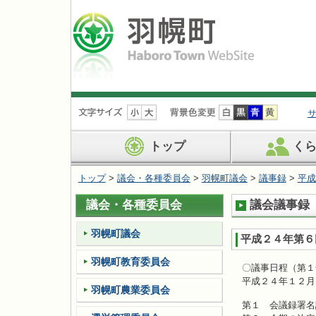
ナ
ビ
ゲ
ー
トップ
く
シ
ョ
トップ
>
議会・各種委員会
>
羽幌町議会
>
議事録
>
平成
ン
を
議会・各種委員会
議会議事録（
飛
ば
す
羽幌町議会
平成２４年第６
羽幌町教育委員会
〇議事日程（第１
平成２４年１２月
羽幌町農業委員会
第１