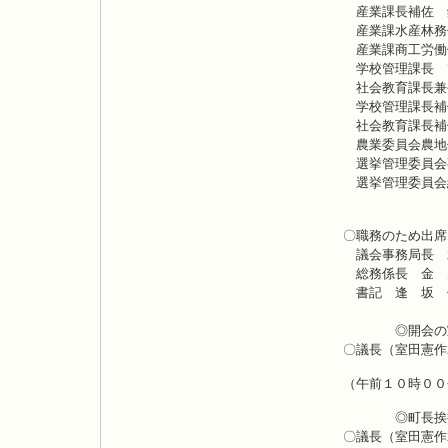
産業課
産業課
産業課商工
学校管理
社会教育
学校管理課
社会教育課
農業委員
選挙管理委
選挙管理
〇職務のため出席
議会事務
総務係
書記 
◎開会の
〇議長（室田憲作
（午前１０時００
◎町長挨
〇議長（室田憲作