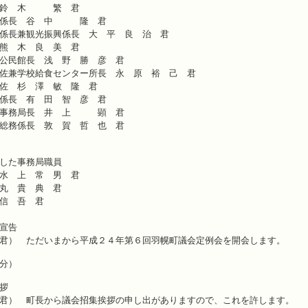
長補佐 鈴 木 繁 君
水産林務係長 谷 中 隆 君
労働係長兼観光振興係長 大 平 良 治 君
課長 熊 木 良 美 君
課長兼公民館長 浅 野 勝 彦 君
長補佐兼学校給食センター所長 永 原 裕 己
長補佐 杉 澤 敏 隆 君
会農地係長 有 田 智 彦 君
員会事務局長 井 上 顕 君
委員会総務係長 敦 賀 哲 也 君
した事務局職員
局長 水 上 常 男 君
長 金 丸 貴 典 君
逢 坂 信 吾 君
宣告
君） ただいまから平成２４年第６回羽幌町議会定例会を開会します。
分）
拶
君） 町長から議会招集挨拶の申し出がありますので、これを許します。