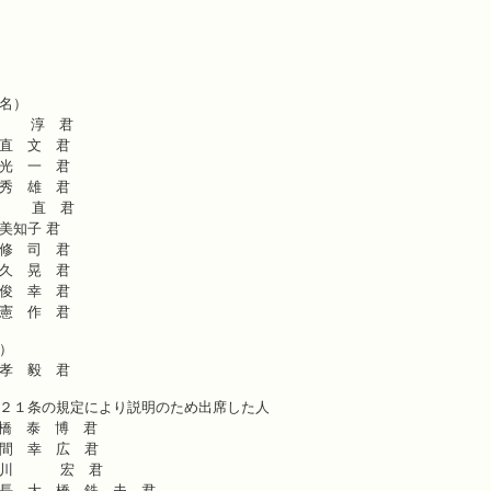
２ 会期の決定
３ 諸般の報告
４ 行政報告
５ 一般質問
名）
 淳 君
直 文 君
光 一 君
秀 雄 君
 直 君
美知子 君
修 司 君
久 晃 君
俊 幸 君
憲 作 君
）
孝 毅 君
２１条の規定により説明のため出席した人
 泰 博 君
 幸 広 君
 川 宏 君
長 大 橋 鉄 夫 君