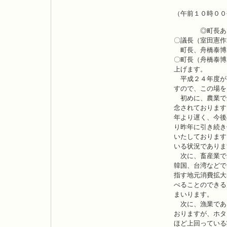
（午前１０時００
◎町長あい
〇議長（室田憲作
町長、舟橋泰博
〇町長（舟橋泰博
上げます。
平成２４年度が
すので、この場を
初めに、農業で
念されております
年より遅く、今後
り昨年に引き続き
いたしております
いる状況でありま
次に、畜産業で
韓国、台湾などで
指す地元消費拡大
べることのできる
まいります。
次に、漁業であ
おりますが、ホタ
ほど上回っている