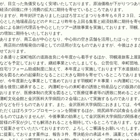
が、目立った魚価安もなく安堵いたしております。原油価格が下がりつつあ
経済の回復に伴う消費の拡大に期待を寄せているところであります。
りますが、昨年好評でありましたはぼろ甘エビまつりを本年も６月２３日、
心とした地場産品などのＰＲにより昨年を上回る集客と経済効果に期待を寄
会による旅行代理店を中心としたツアー誘致事業を実施しております。羽幌
の増加に期待をいたしております。
ありますが、商工会が中心となり、中心街の空き店舗を活用したほっと・サ
、商店街の情報発信の場としての活用が主なものでありますが、今後はさま
せております。
２条通りと栄町地区の道路改良に今年度から着手するほか、羽幌港旅客上屋
などを予定しております。継続事業といたしましても、公営住宅、幸町団地
住宅リフォーム助成制度に加えて、本年度より実施しております下水道接続
化を図るための起爆剤となることに大きな期待を寄せているところでありま
が、今年度新たな事業として進めております羽幌町ＰＲ事業ｉｎ内灘町につ
過を後世に継承すること、内灘町からの来町者の誘致と特産品などの販路の
おりますが、医療体制の充実を図るとして医療従事者等の誘致に努めること
灘町文化会館と金沢医科大学病院の２会場において実施するものであります
介などを行うものであります。また、金沢医科大学病院におきましては、今
ただくはぼろタウンプロモーションを開催するほか、焼尻綿羊の試食会も企
るものではありませんが、今後事業の効果として金沢医科大学病院の関係者
皆様の不安が少しでも解消されることを期待しているところであります。な
て提案させていただいておりますので、よろしくご審議をお願いいたします
に提案しております案件は、報告３件、専決処分の承認４件、議案として条