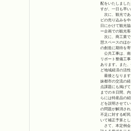
配をいたしました
すが、一日も早い
次に、観光であ
ビの売り込みを中
日にかけて観光協
ー企画での観光客
次に、商工業で
憩スペースのほか
の創造に期待を寄
公共工事は、南
リポート整備工事
あります。また、
ど地域経済の活性
最後となります
妹都市の交流の経
点課題にも掲げて
までの８日間、内
らには特産品の紹
どを説明させてい
の問題が解消され
不足に対する町民
いて補正予算とし
さて、本定例会