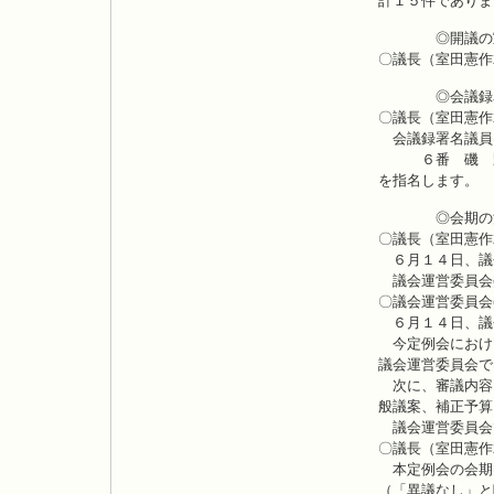
計１５件でありま
◎開議の
〇議長（室田憲作
◎会議録署
〇議長（室田憲作
会議録署名議員
６番 磯 野
を指名します。
◎会期の
〇議長（室田憲作
６月１４日、議
議会運営委員会
〇議会運営委員会
６月１４日、議
今定例会におけ
議会運営委員会で
次に、審議内容
般議案、補正予算
議会運営委員会
〇議長（室田憲作
本定例会の会期
（「異議なし」と