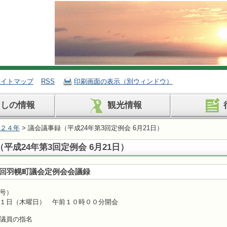
サイトマップ
RSS
印刷画面の表示（別ウィンドウ）
らしの情報
観光情報
２４年
> 議会議事録（平成24年第3回定例会 6月21日）
平成24年第3回定例会 6月21日）
回羽幌町議会定例会会議録
号）
１日（木曜日） 午前１０時００分開会
 会議録署名議員の指名