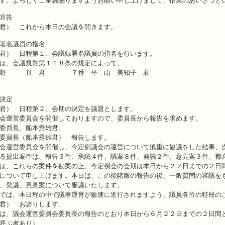
す。よろしくご審議賜りますようお願い申し上げまして、招集のあいさつと
宣告
君） これから本日の会議を開きます。
名議員の指名
君） 日程第１、会議録署名議員の指名を行います。
は、会議規則第１１８条の規定によって、
 直 君 ７番 平 山 美知子 君
決定
君） 日程第２、会期の決定を議題とします。
会運営委員会を開催しておりますので、委員長から報告を求めます。
委員長、船本秀雄君。
委員長（船本秀雄君） 報告します。
会運営委員会を開催し、今定例議会の運営について慎重に協議をした結果、
る提出案件は、報告３件、承認４件、議案８件、発議２件、意見案３件、都
は、これらの案件を勘案の上、今定例会の会期は本日から２２日までの２日
について申し上げます。本日は、この後諸般の報告の後、一般質問の審議を
、発議、意見案について審議いたします。
では、本日程の中で議事運営が敏速に進行されますよう、議員各位の特段の
君） お諮りします。
は、議会運営委員会委員長の報告のとおり本日から６月２２日までの２日間
呼ぶ者あり）