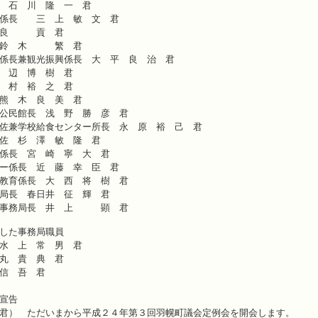
 石 川 隆 一 君
係長 三 上 敏 文 君
 良 貢 君
 鈴 木 繁 君
係長兼観光振興係長 大 平 良 治 君
 辺 博 樹 君
 村 裕 之 君
熊 木 良 美 君
公民館長 浅 野 勝 彦 君
佐兼学校給食センター所長 永 原 裕 己 君
佐 杉 澤 敏 隆 君
係長 宮 崎 寧 大 君
ー係長 近 藤 幸 臣 君
教育係長 大 西 将 樹 君
局長 春日井 征 輝 君
管理委員会事務局長 井
した事務局職員
局長 水 上 常 男 君
長 金 丸 貴 典 君
信 吾 君
宣告
君） ただいまから平成２４年第３回羽幌町議会定例会を開会します。