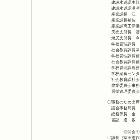
建設水道課主幹
建設水道課港湾
産業課長 江
産業課長補佐
産業課商工労働
天売支所長 渡
焼尻支所長 今
学校管理課長 
社会教育課長兼
学校管理課長補
社会教育課長補
学校管理課総務
学校給食センタ
社会教育課社会
農業委員会事務
選挙
〇職務のため出席
議会事務
総務係
書記 逢 坂 
◎開会の
〇議長（室田憲作