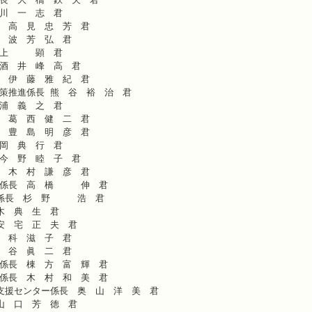
川 一 志 君
 高 見 忠 芳 君
 波 芳 弘 君
 上 顕 君
酒 井 峰 高 君
 伊 藤 雅 紀 君
策推進係長 熊 谷 裕 治 君
 浦 義 之 君
 葛 西 健 二 君
 豊 島 明 彦 君
岡 典 行 君
今 野 睦 子 君
 木 村 謙 彦 君
活係長 高 橋 伸 君
係長 杉 野 浩 君
木 典 生 君
安 宅 正 夫 君
 科 滋 子 君
 谷 眞 二 君
係長 棟 方 富 輝 君
係長 木 村 和 美 君
支援センター係長 奥 山 洋 美 君
山 口 芳 徳 君