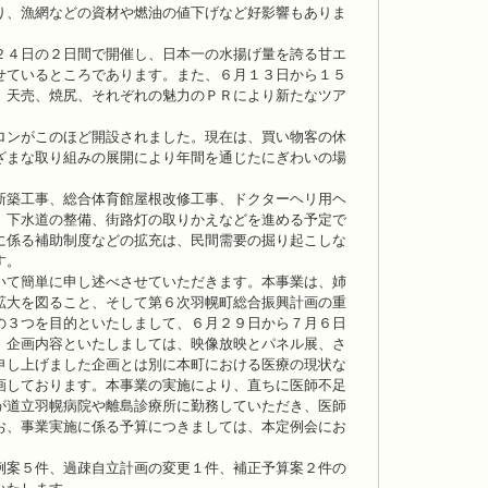
り、漁網などの資材や燃油の値下げなど好影響もありま
２４日の２日間で開催し、日本一の水揚げ量を誇る甘エ
せているところであります。また、６月１３日から１５
、天売、焼尻、それぞれの魅力のＰＲにより新たなツア
ロンがこのほど開設されました。現在は、買い物客の休
ざまな取り組みの展開により年間を通じたにぎわいの場
新築工事、総合体育館屋根改修工事、ドクターヘリ用ヘ
、下水道の整備、街路灯の取りかえなどを進める予定で
に係る補助制度などの拡充は、民間需要の掘り起こしな
す。
いて簡単に申し述べさせていただきます。本事業は、姉
拡大を図ること、そして第６次羽幌町総合振興計画の重
の３つを目的といたしまして、６月２９日から７月６日
。企画内容といたしましては、映像放映とパネル展、さ
申し上げました企画とは別に本町における医療の現状な
画しております。本事業の実施により、直ちに医師不足
が道立羽幌病院や離島診療所に勤務していただき、医師
お、事業実施に係る予算につきましては、本定例会にお
。
例案５件、過疎自立計画の変更１件、補正予算案２件の