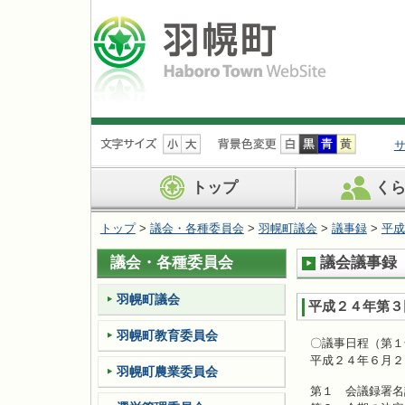
ナ
ビ
ゲ
ー
トップ
く
シ
ョ
トップ
>
議会・各種委員会
>
羽幌町議会
>
議事録
>
平成
ン
を
議会・各種委員会
議会議事録（
飛
ば
す
羽幌町議会
平成２４年第３
羽幌町教育委員会
〇議事日程（第１
平成２４年６月２
羽幌町農業委員会
第１