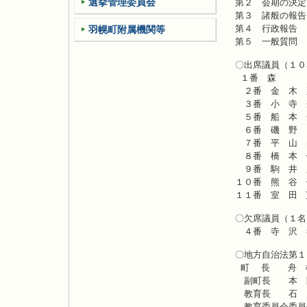
選挙管理委員会
第
第
第
羽幌町附属機関等
第
〇出席議員（１０
１番 森
２番 金 木 
３番 小 寺 
５番 船 本 
６番 磯 野
７番 平 山 
８番 橋 本 
９番 駒 井 
１０番 熊 谷 
１１番 室 田 
〇欠席議員（１名
４番 寺 沢 
〇地方自治法第１
町 長 舟 橋
副町長 本 間
教育長 石
教育委員会委員