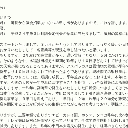
分）
さつ
君） 町長から議会招集あいさつの申し出がありますので、これを許します
君。
君） 平成２４年第３回町議会定例会の招集に当たりまして、議員の皆様に
スタートいたしまして、３カ月がたとうとしております。ようやく暖かい日
おかりいたしまして、各産業等の現況を申し述べたいと思います。
ありますが、２年続けて降雪量が多く、遅い雪解けとなり、５月にかけても
。そのような中、水稲は田植えの時期が昨年より１０日ほどおくれて始まっ
の天候が気になるところでありますが、アスパラガスは露地物の収穫が平年
例年より１０日以上おくれて始まったようであります。現段階での収穫量は
。牧草につきましては、順調に成長し、平年並みとなっております。本年は
すが、今後の天候が平年並みに回復することを期待し、万全な対策による順
ありますが、一昨年に宮崎県で発生をいたしました口蹄疫につきましてはそ
は昨年も発生していることから、本町におきましても引き続き注視してまい
奨励事業は、３年目を迎えており、１年目は１２頭、昨年は２０頭分が販売
店を開拓することが町外からの集客につながるものと考えており、羽幌ブラ
りますが、主要魚種でありますエビ、カレイ類、ホタテ、タコは昨年に比べ
テ、カレイ類は反対に魚価安となっております。全体で昨年同期と比較しま
状況にあります。また、昨年の東日本大震災の発生により、経済のさらなる