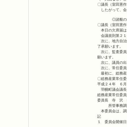
〇議長（室田憲作
したがって、会
◎諸般の
〇議長（室田憲作
本日の欠席届は
会議規則第２１
次に、地方自治
了承願います。
次に、監査委員
願います。
次に、議員の出
次に、常任委員
最初に、総務産
〇総務産業常任委
平成２４年 ６
羽幌町議会議長
総務産業常任
委員長 寺 沢
所管事務調査
本委員会は、調
記
１ 委員会