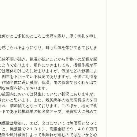
。
は何かとご多忙のところご出席を賜り、厚く御礼を申し
を感じられるようになり、町も活気を帯びてきておりま
天候不順が続き、気温が低いことから作物への影響が懸
たようであります。畑作につきましても、播種作業が平
では連休明けごろに始まりますが、低温などの影響によ
、例年を下回っている状況でありますが、今後に期待を
、作物全体に遅い融雪、低温、雨の影響でおくれが出て
調な生育を祈っております。
の後国内においては発生していない状況にありますが、
りたいと思います。また、焼尻綿羊の地元消費拡大を目
され、増加傾向となっております。このほか、地元で食
ンドである焼尻綿羊の知名度アップ、消費拡大に努めて
漁獲量は増加し、エビ、タコについては魚価高となって
すと、漁獲量で２１３トン、漁獲金額で９，４００万円
低迷や風評被害によって魚離れが進むのではないかと心