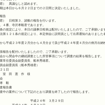
君） 異議なしと認めます。
期は本日から６月２２日までの２日間と決定いたしました。
報告
君） 日程第３、諸般の報告を行います。
、４番、寺沢孝毅君であります。
条の規定により、本日の議事日程表は配付いたしましたので、ご了承願いま
法第１２１条の規定により、本定例会に説明員として出席通知のありました
から平成２３年度２月分から４月分まで及び平成２４年度４月分の例月出納
張報告を配付いたしましたので、ご了承願います。
会から閉会中の継続調査とした所管事項について調査の結果を報告します。
業常任委員会副委員長、船本秀雄君。
員会副委員長（船本秀雄君）
月２１日
 室 田 憲 作 様
委員会
 孝 毅
報告書
査中の案件について下記のとおり調査を終了したので報告します。
開催日 平成２４年 ３月２９日