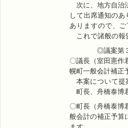
次に、地方自治法
して出席通知のあ
ありますので、ご
これで諸般の報
◎議案第３
〇議長（室田憲作
幌町一般会計補正
本案について提
町長、舟橋泰博
〇町長（舟橋泰博
般会計の補正予算
ます。