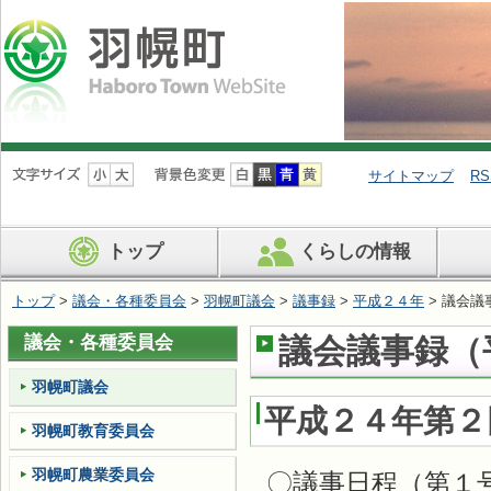
ナ
ビ
サイトマップ
RS
ゲ
ー
シ
トップ
くらしの情報
ョ
ン
を
トップ
>
議会・各種委員会
>
羽幌町議会
>
議事録
>
平成２４年
> 議会議
飛
ば
議会・各種委員会
議会議事録（平
す
羽幌町議会
平成２４年第２
羽幌町教育委員会
羽幌町農業委員会
〇議事日程（第１