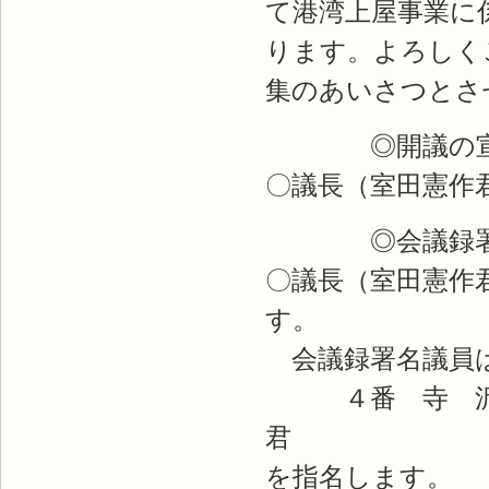
て港湾上屋事業に
ります。よろしく
集のあいさつとさ
◎開議の宣
〇議長（室田憲作
◎会議録署名
〇議長（室田憲作
す。
会議録署名議員は
４番 寺 沢
君
を指名します。