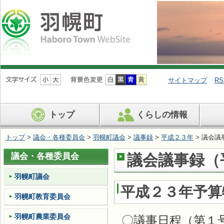
ナ
ビ
サイトマップ
RS
ゲ
ー
シ
トップ
くらしの情報
ョ
ン
を
トップ
>
議会・各種委員会
>
羽幌町議会
>
議事録
>
平成２３年
> 議会議
飛
ば
議会・各種委員会
議会議事録（
す
羽幌町議会
平成２３年予算
羽幌町教育委員会
羽幌町農業委員会
〇議事日程（第１