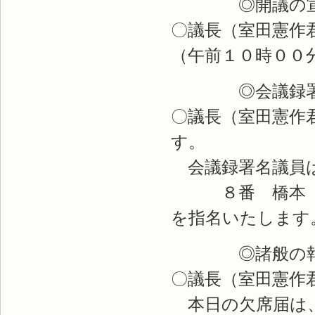
◎開議の宣
〇議長（室田憲作
（午前１０時００
◎会議録署名
〇議長（室田憲作
す。
会議録署名議員は
８番 橋本 修
を指名いたします
◎諸般の報
〇議長（室田憲作
本日の欠席届は、