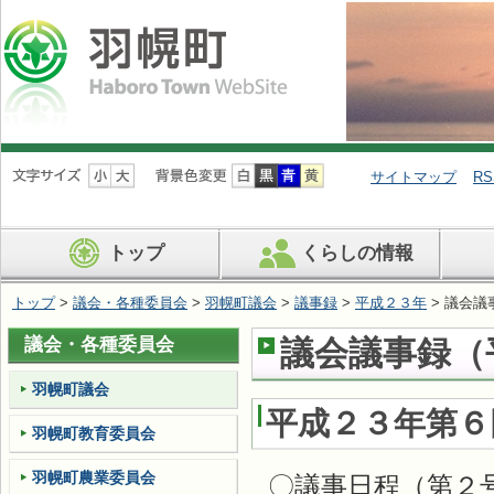
ナ
ビ
サイトマップ
RS
ゲ
ー
シ
トップ
くらしの情報
ョ
ン
を
トップ
>
議会・各種委員会
>
羽幌町議会
>
議事録
>
平成２３年
> 議会議
飛
ば
議会・各種委員会
議会議事録（平
す
羽幌町議会
平成２３年第６
羽幌町教育委員会
羽幌町農業委員会
〇議事日程（第２