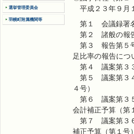
平成２３年９月１
選挙管理委員会
羽幌町附属機関等
第１ 会議録署
第２ 諸般の報
第３ 報告第５号
足比率の報告につ
第４ 議案第３３
第５ 議案第３４
４号）
第６ 議案第３５
会計補正予算（第
第７ 議案第３６
補正予算（第１号