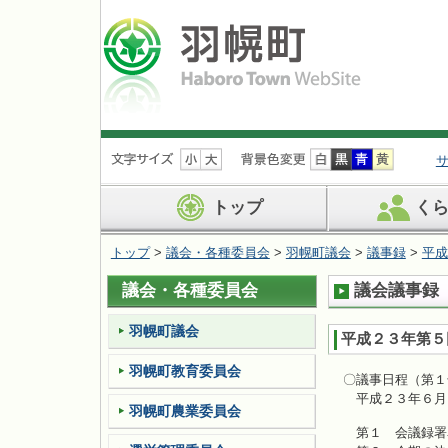
ナ
ビ
ゲ
ー
トップ
く
シ
ョ
トップ
>
議会・各種委員会
>
羽幌町議会
>
議事録
>
平成
ン
を
議会・各種委員会
議会議事録（
飛
ば
す
羽幌町議会
平成２３年第５
羽幌町教育委員会
〇議事日程（第１
平成２３年６月
羽幌町農業委員会
第１ 会議録署