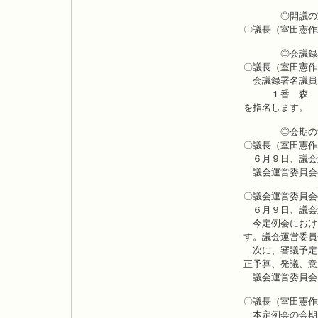
◎開議の
〇議長（室田憲作
◎会議録署
〇議長（室田憲作
会議録署名議員
１番 森 
を指名します。
◎会期の
〇議長（室田憲作
６月９日、議会
議会運営委員会
〇議会運営委員会
６月９日、議会
今定例会におけ
す。議会運営委員
次に、審議予定
正予算、発議、意
議会運営委員会
〇議長（室田憲作
本定例会の会期