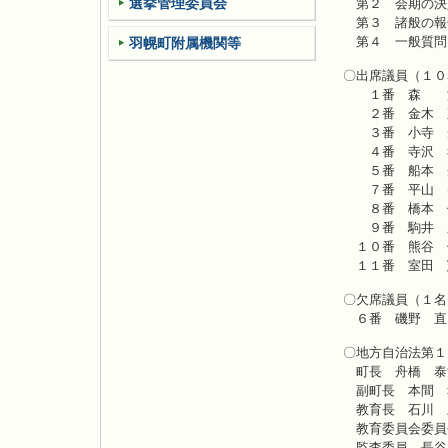
選挙管理委員会
第２ 会期の決
第３ 諸般の報
第４ 一般質問
羽幌町附属機関等
〇出席議員（１０
１番 森 
２番 金木 
３番 小寺 
４番 寺沢 
５番 船本 
７番 平山 
８番 橋本 
９番 駒井 
１０番 熊谷 
１１番 室田 
〇欠席議員（１名
６番 磯野 直
〇地方自治法第１
町長 舟橋 泰
副町長 本間 
教育長 石川 
教育委員会委員
監査委員 長谷