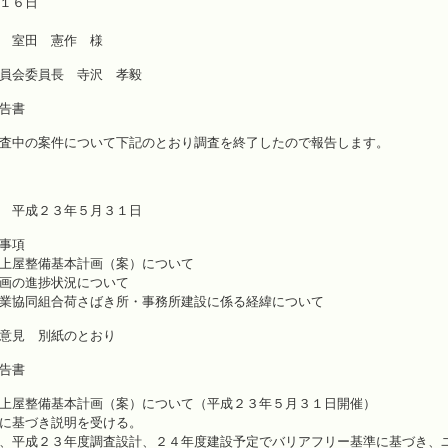
１６日
 室田 憲作 様
員会委員長 寺沢 孝毅
告書
査中の案件について下記のとおり調査を終了したので報告します。
 平成２３年５月３１日
事項
上屋整備基本計画（案）について
画の進捗状況について
業協同組合荷さばき所・事務所建設に係る経緯について
意見 別紙のとおり
告書
上屋整備基本計画（案）について（平成２３年５月３１日開催）
に基づき説明を受ける。
、平成２３年度調査設計、２４年度建設予定でバリアフリー基準に基づき、