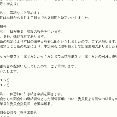
呼ぶ者あり）
君） 異議なしと認めます。
期は本日から６月１７日までの２日間と決定いたしました。
報告
君） 日程第３、諸般の報告を行います。
、６番、磯野直君であります。
条の規定により本日の議事日程表は配付いたしましたので、ご了承願います
法第１２１条の規定により、本定例会に説明員として出席通知のありました
から平成２２年度２月分から４月分まで及び平成２３年度４月分の例月出納
張報告を配付いたしましたので、ご了承願います。
いたします。
１５分
１７分
君） 休憩前に引き続き会議を開きます。
会からの閉会中の継続調査とした所管事項について委員長より調査の結果を
業常任委員会委員長、寺沢孝毅君。
員会委員長（寺沢孝毅君）