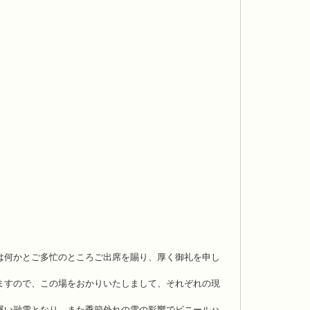
。
は何かとご多忙のところご出席を賜り、厚く御礼を申し
ますので、この場をおかりいたしまして、それぞれの現
遅い融雪となり、また季節外れの雪の影響でビニールハ