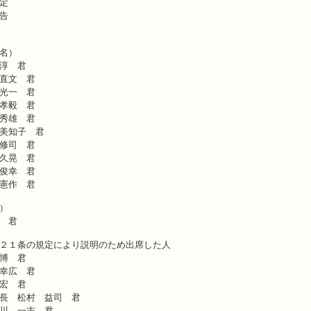
定
告
名）
淳 君
直文 君
光一 君
孝毅 君
秀雄 君
美知子 君
修司 君
久晃 君
俊幸 君
憲作 君
）
 君
２１条の規定により説明のため出席した人
博 君
幸広 君
宏 君
長 松村 益司 君
川 一志 君