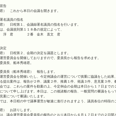
宣告
君） これから本日の会議を開きます。
名議員の指名
君） 日程第１、会議録署名議員の指名を行います。
は、会議規則第１１８条の規定によって、
淳 君 ２番 金木 直文 君
決定
君） 日程第２、会期の決定を議題とします。
運営委員会を開催しておりますので、委員長から報告を求めます。
委員長、船本秀雄君。
委員長（船本秀雄君） 報告します。
運営委員会を開催いたし、今定例議会の運営について慎重に協議をした結果
る提出案件は、報告が２件、議案２件、推薦１件、発議３件、意見案３件、
会では、これらの案件を勘案の上、今定例会の会期は本日から１７日までの
について申し上げます。本日は、この後諸般の報告、一般質問の審議をもっ
見案について審議いたします。
では、本日程の中で議事運営が敏速に進行されますよう、議員各位の特段の
君） お諮りします。
は、議会運営委員会委員長の報告のとおり本日から６月１７日までの２日間