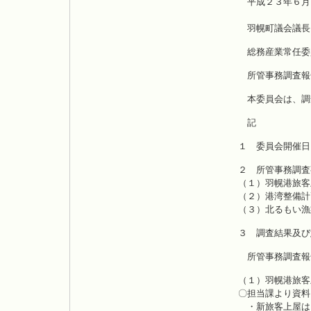
平成２３年６月
羽幌町議会議長
総務産業常任委
所管事務調査報
本委員会は、調
記
１ 委員会開催日
２ 所管事務調査
（１）羽幌港旅客
（２）港湾整備計
（３）北るもい漁
３ 調査結果及び
所管事務調査報
（１）羽幌港旅客
〇担当課より資料
・新旅客上屋は