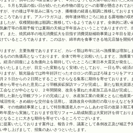
し、５月も気温の低い日が続いたため作物の苗などへの影響が懸念されてお
すが、その後は平年並みに落ちつき、播種後の経過も順調に推移しておりま
ところであります。アスパラガスは、例年連休明けごろに始まる露地物の収
ましたが、収穫開始後は順調に推移しているようであります。全体的に遅い
気象庁等の長期予報では夏期の天候は平年並みということでありますので、
す。また、焼尻綿羊の地元消費拡大を目指す消費奨励補助事業は２年目を迎
けているところであります。このほか、綿羊肉を食事できる地元店舗を開拓
りますが、主要魚種でありますエビ、カレイ類は昨年に比べ漁獲量は増加し
るものの魚価高となっております。全体で昨年と比較いたしますと、漁獲量
。経済の回復による魚価向上を期待していたところに東日本大震災が発生し
をいたしましたが、目立った変動もなく安堵いたしており、一日も早い経済
りますが、観光協会では昨年好評だったオロロンの里はぼろ味まつりをアマ
月２５日からの２日間とすることでさらなる集客に期待を寄せております。
者から寄せられた意見により羽幌炭砿探訪マップが完成し、新たな観光資源
工会などが中心となり、２年間開発、改良を重ねた水産加工品８品が完成し
用した新たな羽幌ブランドの完成により、水産加工業の発展とともに他産業
域活性化・きめ細かな交付金を活用し、道路改良や街路灯の取りかえなどを
事、その他継続事業としまして特別養護老人ホームしあわせ荘の改築３期工
昨年度から実施しております住宅リフォーム助成制度は大変好評を得ており
となることに大きな期待を寄せているところでございます。
に提案いたしております案件は、報告２件、議案として条例改正及び補正予
い申し上げまして、招集のあいさつといたします。