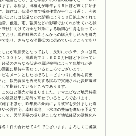
ります。水稲は、田植えが昨年より５日ほど遅くに始ま
す。畑作は、低温や雨で播種作業が平年より遅く、今後
穫がことしは低温などの影響により１０日以上おくれて
融雪、低温、雨、強風などの影響でおくれが出ている状
出来秋に向けて万全な対策による順調な生育を祈ってい
えており、現在町民の皆さんからの購入申し込みを町内
中であり、さらなる消費拡大に努めているところであり
ましたが魚価安となっており、反対にホタテ、タコは漁
で１００トン、漁獲高で１，６００万円ほど下回ってい
、経済のさらなる低迷や風評被害によって魚離れが進
の回復に期待を寄せているところでございます。
エビをメーンとしたはぼろ甘エビまつりに名称を変更
また、観光資源を再発見する試みで実施された炭鉱遺跡
として期待しているところであります。
、このほど販売が始まりました。アマエビなど地元特産
への波及効果に期待を寄せているところであります。
実施するほか、昨年夏の豪雨により被害を受けました道
事や公営住宅、幸町団地、下水道の整備を進める予定で
まして、民間需要の掘り起こしなど地域経済の活性化を
算各１件の合わせて４件でございます。よろしくご審議