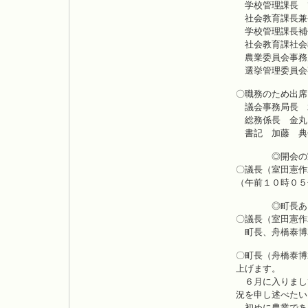
学校管理課長 
社会教育課長兼
学校管理課長補
社会教育課社会
農業委員会事務
選挙管理委員会
〇職務のため出席
議会事務局長 
総務係長 金丸
書記 加藤 典
◎開会の
〇議長（室田憲作
（午前１０時０５
◎町長あい
〇議長（室田憲作
町長、舟橋泰博
〇町長（舟橋泰博
上げます。
６月に入りまし
況を申し述べたい
初めに農業であ