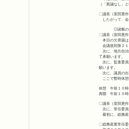
（「異議なし」と
〇議長（室田憲作
したがって、会
◎諸般の
〇議長（室田憲作
本日の欠席届は
会議規則第２１
次に、地方自治
了承願います。
次に、監査委員
願います。
次に、議員の出
ここで暫時休憩
休憩 午前１０時
再開 午前１０時
〇議長（室田憲作
次に、常任委員
最初に、総務産
〇総務産業常任委