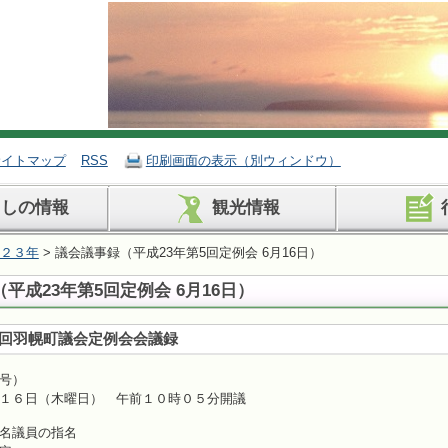
サイトマップ
RSS
印刷画面の表示（別ウィンドウ）
らしの情報
観光情報
２３年
> 議会議事録（平成23年第5回定例会 6月16日）
平成23年第5回定例会 6月16日）
回羽幌町議会定例会会議録
号）
１６日（木曜日） 午前１０時０５分開議
名議員の指名