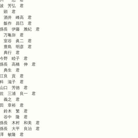
波 芳弘 君
 顕 君
 酒井 峰高 君
 飯作 昌巳 君
係長 伊藤 雅紀 君
 万亀弥 君
 室谷 眞二 君
 豊島 明彦 君
 典行 君
今野 睦子 君
係長 高橋 伸 君
 典生 君
江良 貢 君
科 滋子 君
山口 芳徳 君
佐 三浦 良一 君
 義之 君
田 章裕 君
 鈴木 繁 君
 谷中 隆 君
係長 木村 和美 君
係長 大平 良治 君
澤 敏隆 君