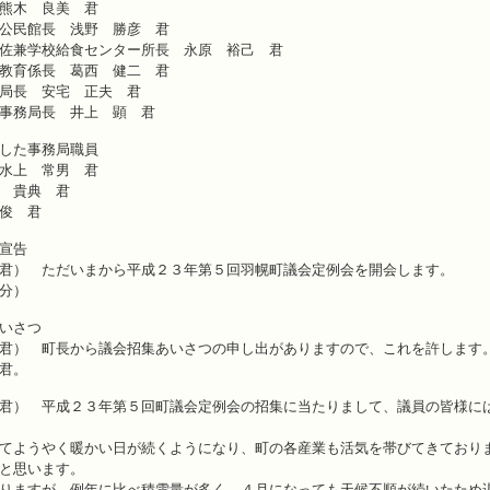
熊木 良美 君
公民館長 浅野 勝彦 君
佐兼学校給食センター所長 永原 裕己 君
教育係長 葛西 健二 君
局長 安宅 正夫 君
事務局長 井上 顕 君
した事務局職員
水上 常男 君
 貴典 君
俊 君
宣告
君） ただいまから平成２３年第５回羽幌町議会定例会を開会します。
分）
さつ
君） 町長から議会招集あいさつの申し出がありますので、これを許します
君。
君） 平成２３年第５回町議会定例会の招集に当たりまして、議員の皆様に
てようやく暖かい日が続くようになり、町の各産業も活気を帯びてきており
と思います。
りますが、例年に比べ積雪量が多く、４月になっても天候不順が続いたため