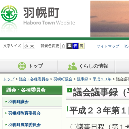
ナ
ビ
サイトマップ
RS
ゲ
ー
シ
トップ
くらしの情報
ョ
ン
を
トップ
>
議会・各種委員会
>
羽幌町議会
>
議事録
>
平成２３年
> 議会議
飛
ば
議会・各種委員会
議会議事録（平
す
羽幌町議会
平成２３年第１
羽幌町教育委員会
羽幌町農業委員会
〇議事日程（第１