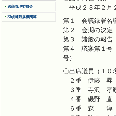
平成２３年２月２
選挙管理委員会
羽幌町附属機関等
第１ 会議録署名
第２ 会期の決定
第３ 諸般の報告
第４ 議案第１号
号）
〇出席議員（１０
２番 伊藤 昇
３番 寺沢 孝
４番 磯野 直
６番 森 淳