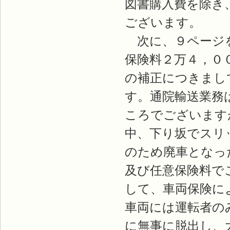
図書購入費を除き
ございます。
次に、９ページを
保険料２万４，０
の補正につきまし
す。通院輸送業務
ころでございます
中、下り坂でスリ
のため廃車となっ
及び任意保険料で
して、車両保険に
車両には運転者の
に無事に脱出し、