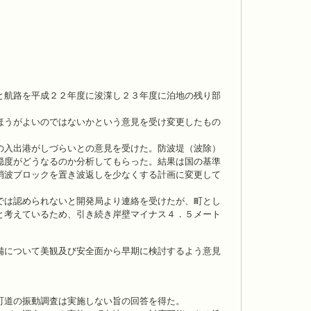
と航路を平成２２年度に浚渫し２３年度に泊地の残り部
ほうがよいのではないかという意見を受け変更したもの
の入出港がしづらいとの意見を受けた。防波堤（波除）
穏度がどうなるのか分析してもらった。結果は国の基準
消波ブロックを置き波返しを少なくする計画に変更して
では認められないと開発局より連絡を受けたが、町とし
と考えているため、引き続き岸壁マイナス４．５メート
備について美観及び安全面から早期に検討するよう意見
町道の振動調査は実施しない旨の回答を得た。