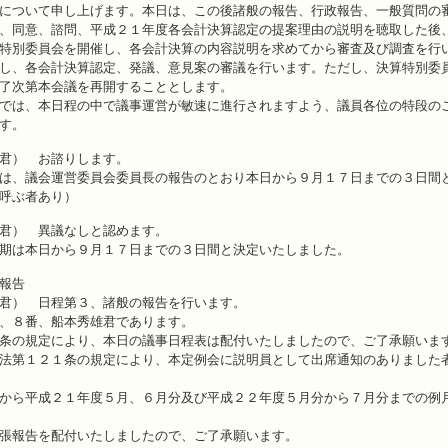
について申し上げます。本日は、この後諸般の報告、行政報告、一般質問の
、同意、諮問、平成２１年度各会計決算認定の提案理由の説明を聴取した後
特別委員会を開催し、各会計決算の内容説明を求めてから審査及び調査を行
し、各会計決算認定、発議、意見案の審議を行います。ただし、決算特別委
了次第本会議を再開することとします。
では、本日程の中で議事運営が敏速に進行されますよう、議員各位の特段の
す。
君） お諮りします。
は、議会運営委員会委員長の報告のとおり本日から９月１７日までの３日間
呼ぶ者あり）
君） 異議なしと認めます。
期は本日から９月１７日までの３日間と決定いたしました。
報告
君） 日程第３、諸般の報告を行います。
、８番、船本秀雄君であります。
条の規定により、本日の議事日程表は配付いたしましたので、ご了承願いま
法第１２１条の規定により、本定例会に説明員として出席通知のありました
から平成２１年度５月、６月分及び平成２２年度５月分から７月分までの例
張報告を配付いたしましたので、ご了承願います。