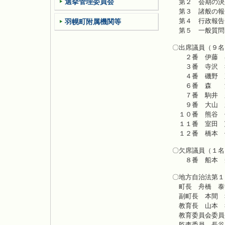
選挙管理委員会
第
第３ 諸般の報
第
羽幌町附属機関等
第５ 一般質問
〇出席議員（９名
２番 伊藤 
３番 寺沢 
４番 磯野 
６番 森 
７番 駒井 
９番 大山 
１０番 熊谷 
１１番 室田 
１２番 橋本 
〇欠席議員（１名
８番 船本 
〇地方自治法第１
町長 舟橋 泰
副町長 本間 
教育長 山本 
教育委員会委員
監査委員 長谷