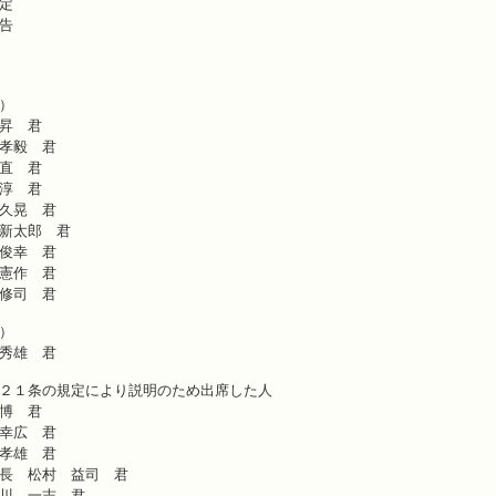
２ 会期の決定
告
４ 行政報告
）
昇 君
孝毅 君
直 君
淳 君
久晃 君
新太郎 君
俊幸 君
憲作 君
修司 君
）
秀雄 君
２１条の規定により説明のため出席した人
博 君
幸広 君
孝雄 君
長 松村 益司 君
川 一志 君