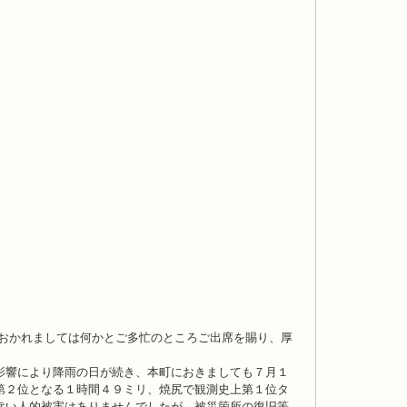
。
おかれましては何かとご多忙のところご出席を賜り、厚
影響により降雨の日が続き、本町におきましても７月１
第２位となる１時間４９ミリ、焼尻で観測史上第１位タ
幸い人的被害はありませんでしたが、被災箇所の復旧等