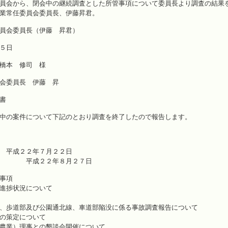
員会から、閉会中の継続調査とした所管事項について委員長より調査の結果
業常任委員会委員長、伊藤昇君。
員会委員長（伊藤 昇君）
５日
橋本 修司 様
会委員長 伊藤 昇
書
中の案件について下記のとおり調査を終了したので報告します。
 平成２２年７月２２日
２年８月２７日
事項
進捗状況について
、歩道部及び公園通北線、車道部陥没に係る事故調査報告について
の策定について
農業）理事との懇談会開催について