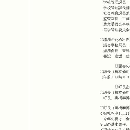
学校管理課長 
学校管理課長補
社会教育課長兼
監査室長 工藤
農業委員会事務
選挙管理委員会
〇職務のため出席
議会事務局長 
総務係長 豊島
書記 逢坂 信
◎開会の
〇議長（橋本修司
（午前１０時００
◎町長あい
〇議長（橋本修司
町長、舟橋泰博
〇町長（舟橋泰博
く御礼を申し上げ
今年の夏は、全
９日の洪水警報、
イ記録となる１時