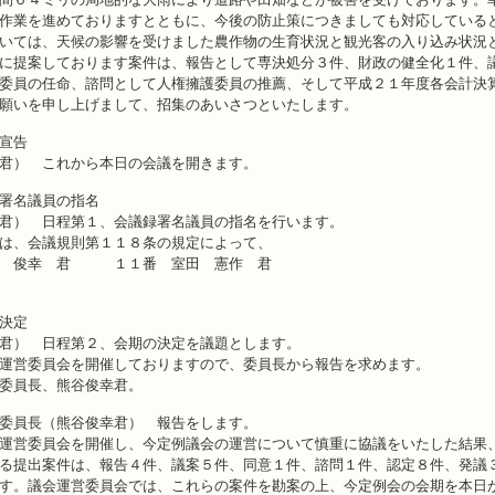
作業を進めておりますとともに、今後の防止策につきましても対応している
いては、天候の影響を受けました農作物の生育状況と観光客の入り込み状況
に提案しております案件は、報告として専決処分３件、財政の健全化１件、
委員の任命、諮問として人権擁護委員の推薦、そして平成２１年度各会計決
願いを申し上げまして、招集のあいさつといたします。
宣告
君） これから本日の会議を開きます。
名議員の指名
君） 日程第１、会議録署名議員の指名を行います。
は、会議規則第１１８条の規定によって、
 俊幸 君 １１番 室田 憲作 君
決定
君） 日程第２、会期の決定を議題とします。
運営委員会を開催しておりますので、委員長から報告を求めます。
委員長、熊谷俊幸君。
委員長（熊谷俊幸君） 報告をします。
運営委員会を開催し、今定例議会の運営について慎重に協議をいたした結果
る提出案件は、報告４件、議案５件、同意１件、諮問１件、認定８件、発議
す。議会運営委員会では、これらの案件を勘案の上、今定例会の会期を本日