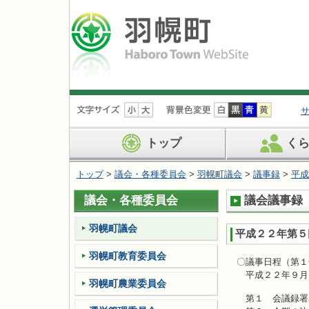
ナ
ビ
ゲ
ー
トップ
く
シ
ョ
トップ
>
議会・各種委員会
>
羽幌町議会
>
議事録
>
平成
ン
を
議会・各種委員会
議会議事録（
飛
ば
す
羽幌町議会
平成２２年第５
羽幌町教育委員会
〇議事日程（第１
平成２２年９月
羽幌町農業委員会
第１ 会議録署