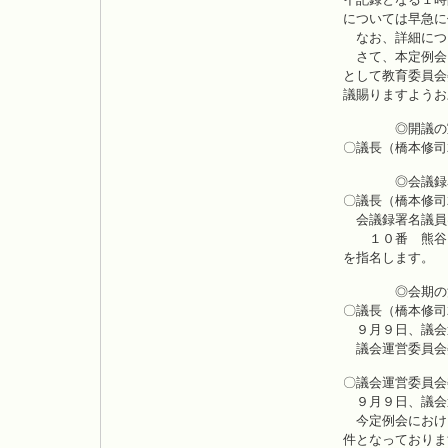
については早急に
なお、詳細につ
さて、本定例会
として教育委員会
議賜りますようお
◎開議の
〇議長（橋本修司
◎会議録署
〇議長（橋本修司
会議録署名議員
１０番 熊谷
を指名します。
◎会期の
〇議長（橋本修司
９月９日、議会
議会運営委員会
〇議会運営委員会
９月９日、議会
今定例会におけ
件となっておりま