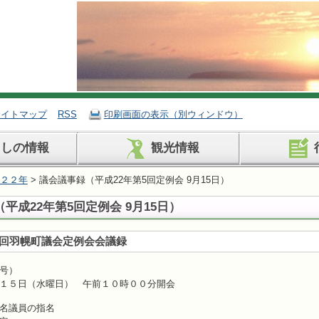
サイトマップ
RSS
印刷画面の表示（別ウィンドウ）
らしの情報
観光情報
２２年
> 議会議事録（平成22年第5回定例会 9月15日）
平成22年第5回定例会 9月15日）
回羽幌町議会定例会会議録
号）
１５日（水曜日） 午前１０時００分開会
名議員の指名