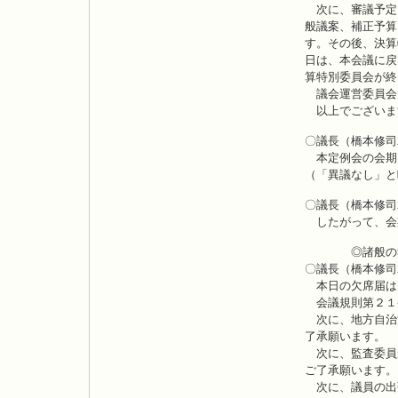
次に、審議予定
般議案、補正予算
す。その後、決算
日は、本会議に戻
算特別委員会が終
議会運営委員会
以上でございま
〇議長（橋本修司
本定例会の会期
（「異議なし」と
〇議長（橋本修司
したがって、会
◎諸般の
〇議長（橋本修司
本日の欠席届は
会議規則第２１
次に、地方自治
了承願います。
次に、監査委員
ご了承願います。
次に、議員の出