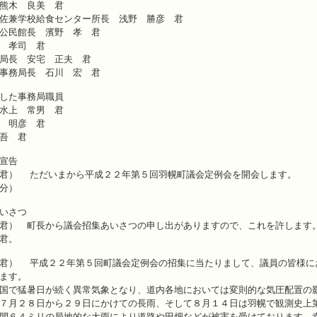
熊木 良美 君
佐兼学校給食センター所長 浅野 勝彦 君
公民館長 濱野 孝 君
 孝司 君
局長 安宅 正夫 君
事務局長 石川 宏 君
した事務局職員
水上 常男 君
 明彦 君
吾 君
宣告
君） ただいまから平成２２年第５回羽幌町議会定例会を開会します。
分）
さつ
君） 町長から議会招集あいさつの申し出がありますので、これを許します
君。
君） 平成２２年第５回町議会定例会の招集に当たりまして、議員の皆様に
ます。
国で猛暑日が続く異常気象となり、道内各地においては変則的な気圧配置の
７月２８日から２９日にかけての長雨、そして８月１４日は羽幌で観測史上
間６４ミリの局地的な大雨により道路や田畑などが被害を受けております。