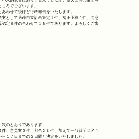
ところでございます。
とあわせて後ほど行政報告をいたします。
議案として過疎自立計画策定１件、補正予算４件、同意
算認定８件の合わせて１９件であります。よろしくご審
、次のとおりであります。
３件、意見案３件、都合２５件、加えて一般質問２名４
から１７日までの３日間と決定をいたしました。