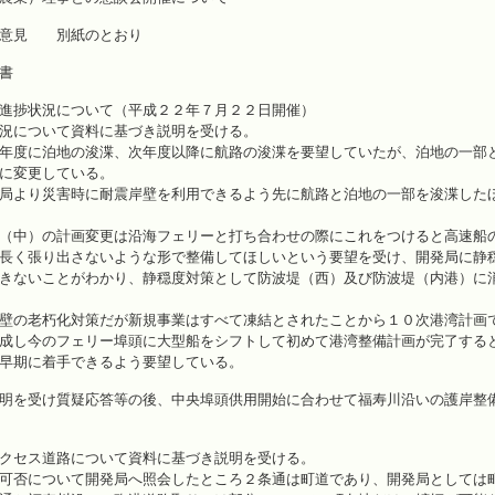
び意見 別紙のとおり
書
進捗状況について（平成２２年７月２２日開催）
況について資料に基づき説明を受ける。
年度に泊地の浚渫、次年度以降に航路の浚渫を要望していたが、泊地の一部
に変更している。
局より災害時に耐震岸壁を利用できるよう先に航路と泊地の一部を浚渫した
（中）の計画変更は沿海フェリーと打ち合わせの際にこれをつけると高速船
長く張り出さないような形で整備してほしいという要望を受け、開発局に静
きないことがわかり、静穏度対策として防波堤（西）及び防波堤（内港）に
壁の老朽化対策だが新規事業はすべて凍結とされたことから１０次港湾計画
成し今のフェリー埠頭に大型船をシフトして初めて港湾整備計画が完了する
早期に着手できるよう要望している。
明を受け質疑応答等の後、中央埠頭供用開始に合わせて福寿川沿いの護岸整
クセス道路について資料に基づき説明を受ける。
可否について開発局へ照会したところ２条通は町道であり、開発局としては