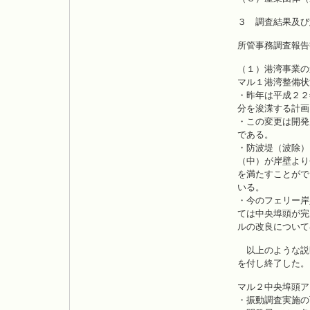
３ 調査結果及
所管事務調査報告
（１）港湾事業の
マル１港湾整備状
・昨年は平成２２
分を浚渫する計画
・この変更は開発
である。
・防波堤（波除）
（中）が岸壁より
を満たすことがで
いる。
・今のフェリー岸
ては中央埠頭が完
ルの改良について
以上のような説
を付し終了した。
マル２中央埠頭ア
・振動調査実施の