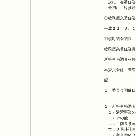
次に、各常任委
最初に、総務産
〇総務産業常任委
平成２２年９月１
羽幌町議会議長 
総務産業常任委員
所管事務調査報告
本委員会は、調査
記
１ 委員会開催日
平成２
２ 所管事務調査
（１）港湾事業の
（２）その他
マル１南６条通
マル２過疎計画
（３）産業団体（