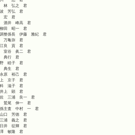
 林 弘之 君
波 芳弘 君
 宏 君
 酒井 峰高 君
柳田 昭一 君
調整係長 伊藤 雅紀 君
 万亀弥 君
江良 貢 君
 室谷 眞二 君
 典行 君
野 睦子 君
 典生 君
永原 裕己 君
上 京子 君
科 滋子 君
井上 顕 君
佐 三浦 良一 君
 鷲尾 伸一 君
係主査 中村 一 君
山口 芳徳 君
三浦 義之 君
日井 征輝 君
澤 敏隆 君