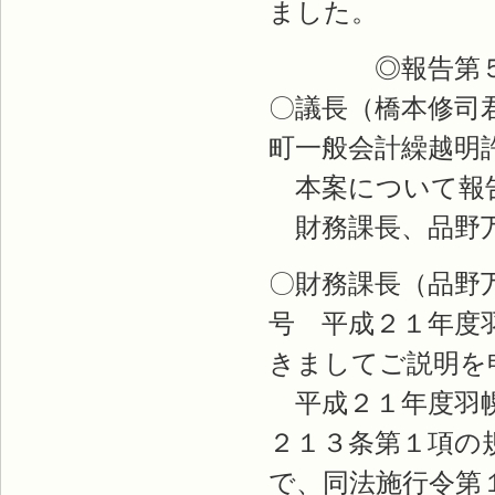
ました。
◎報告第５
〇議長（橋本修司
町一般会計繰越明
本案について報
財務課長、品野
〇財務課長（品野
号 平成２１年度
きましてご説明を
平成２１年度羽幌
２１３条第１項の
で、同法施行令第