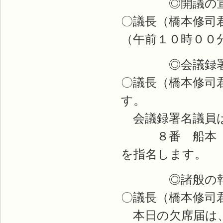
◎開議の宣
〇議長（橋本修司
（午前１０時００
◎会議録署名
〇議長（橋本修司
す。
会議録署名議員は
８番 船本 
を指名します。
◎諸般の報
〇議長（橋本修司
本日の欠席届は、