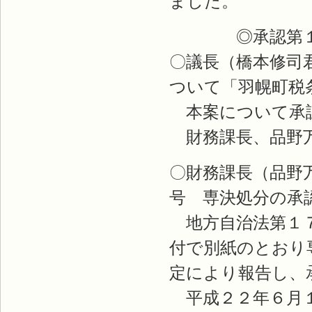
ました。
◎承認第１
〇議長（橋本修司
ついて「羽幌町税
本案について承
財務課長、品野
〇財務課長（品野
号 専決処分の承
地方自治法第１７
付で別紙のとおり
定により報告し、
平成２２年６月１