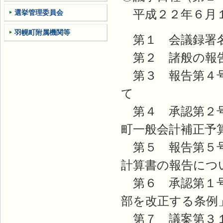
平成２２年６月１
選挙管理委員会
羽幌町附属機関等
第１ 会議録署
第２ 諸般の報
第３ 報告第４号
て
第４ 承認第２号
町一般会計補正予
第５ 報告第５号
計算書の報告につ
第６ 承認第１号
部を改正する条例
第７ 議案第３１