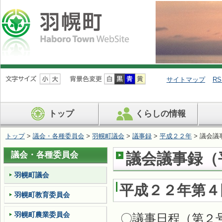
ナ
ビ
サイトマップ
RS
ゲ
ー
シ
トップ
くらしの情報
ョ
ン
を
トップ
>
議会・各種委員会
>
羽幌町議会
>
議事録
>
平成２２年
> 議会議
飛
ば
議会・各種委員会
議会議事録（平
す
羽幌町議会
平成２２年第４
羽幌町教育委員会
羽幌町農業委員会
〇議事日程（第２