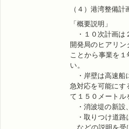
（４）港湾整備計
「概要説明」
・１０次計画は２
開発局のヒアリン
ことから事業を１
い。
・岸壁は高速船に
急対応を可能にす
て１５０メートル
・消波堤の新設、
・取りつけ道路は
などの説明を受