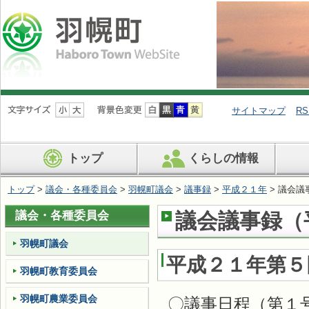
ナ
ビ
サイトマップ
RS
ゲ
ー
シ
トップ
くらしの情報
ョ
ン
を
トップ
>
議会・各種委員会
>
羽幌町議会
>
議事録
>
平成２１年
> 議会議
飛
ば
議会・各種委員会
議会議事録（平
す
羽幌町議会
平成２１年第５
羽幌町教育委員会
羽幌町農業委員会
〇議事日程（第１