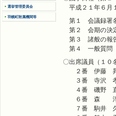
平成２１年６月１
選挙管理委員会
羽幌町附属機関等
第１ 会議録署
第２ 会期の決
第３ 諸般の報
第４ 一般質問
〇出席議員（１０
２番 伊藤 
３番 寺沢 孝
４番 磯野 
６番 森 淳
７番 駒井 久