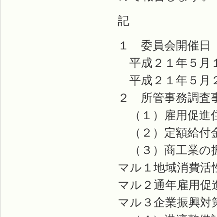
記
１ 委員会開催日
平成２１年５月
平成２１年５月
２ 所管事務調査
（１）雇用促進
（２）定額給付金
（３）商工業の振
マル１地域消費活
マル２通年雇用促
マル３企業振興対