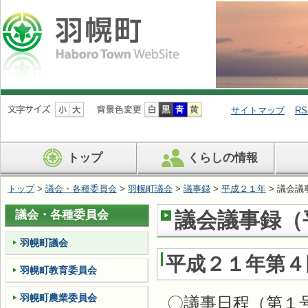
ナ
ビ
サイトマップ
RS
ゲ
ー
シ
トップ
くらしの情報
ョ
ン
を
トップ
>
議会・各種委員会
>
羽幌町議会
>
議事録
>
平成２１年
> 議会議
飛
ば
議会・各種委員会
議会議事録（平
す
羽幌町議会
平成２１年第４
羽幌町教育委員会
羽幌町農業委員会
〇議事日程（第１