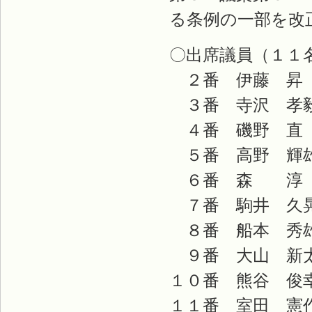
る条例の一部を改
〇出席議員（１１
２番 伊藤 昇
３番 寺沢 孝
４番 磯野 直
５番 高野 輝
６番 森 淳
７番 駒井 久
８番 船本 秀
９番 大山 新
１０番 熊谷 俊
１１番 室田 憲