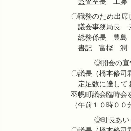
監査室長 工藤
〇職務のため出席
議会事務局長 長
総務係長 豊島
書記 富樫 潤
◎開会の宣
〇議長（橋本修司
定足数に達してお
羽幌町議会臨時会
（午前１０時００
◎町長あい
〇議長（橋本修司