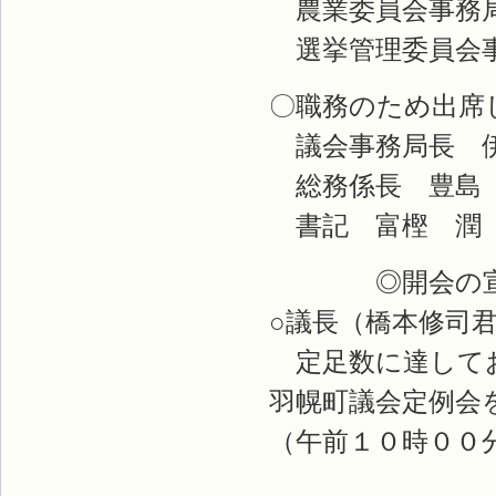
農業委員会事務局
選挙管理委員会事
〇職務のため出席
議会事務局長 伊
総務係長 豊島
書記 富樫 潤
◎開会の宣
○議長（橋本修司
定足数に達してお
羽幌町議会定例会
（午前１０時００