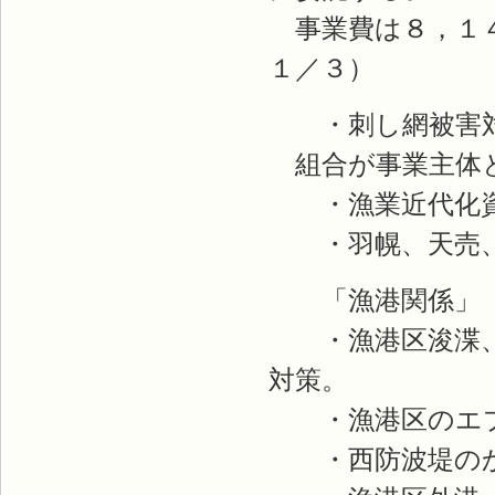
事業費は８，１４
１／３）
・刺し網被害対
組合が事業主体と
・漁業近代化資
・羽幌、天売、
「漁港関係」
・漁港区浚渫、
対策。
・漁港区のエプ
・西防波堤のか