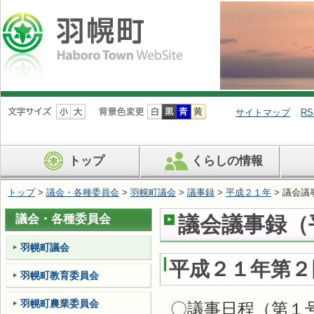
ナ
ビ
サイトマップ
RS
ゲ
ー
シ
トップ
くらしの情報
ョ
ン
を
トップ
>
議会・各種委員会
>
羽幌町議会
>
議事録
>
平成２１年
> 議会議
飛
ば
議会・各種委員会
議会議事録（平
す
羽幌町議会
平成２１年第２
羽幌町教育委員会
羽幌町農業委員会
〇議事日程（第１