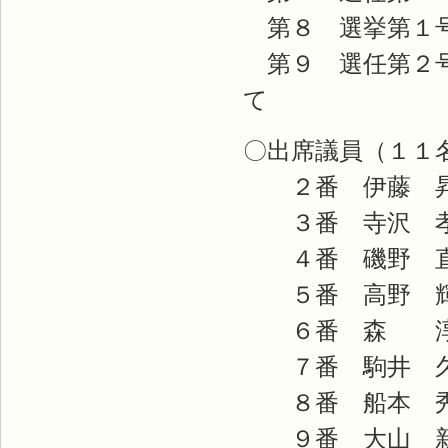
第８ 選挙第１号
第９ 選任第２号
て
〇出席議員（１１
２番 伊藤 
３番 寺沢 孝
４番 磯野 
５番 高野 輝
６番 森 淳
７番 駒井 久
８番 船本 秀
９番 大山 新