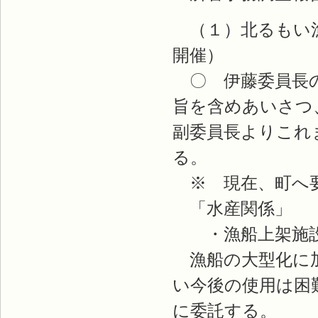
（１）北るもい漁
開催）
〇 伊藤委員長の
旨を含めあいさつ
副委員長よりこれ
る。
※ 現在、町へ
「水産関係」
・漁船上架施
漁船の大型化に加
い今後の使用は困
に委託する。