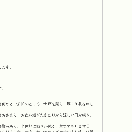
します。
す。
は何かとご多忙のところご出席を賜り、厚く御礼を申し
はおさまり、お盆を過ぎたあたりから涼しい日が続き、
影響もあり、全体的に動きが鈍く、主力であります天
となりました。一方、サンセットビーチの入り込みは近