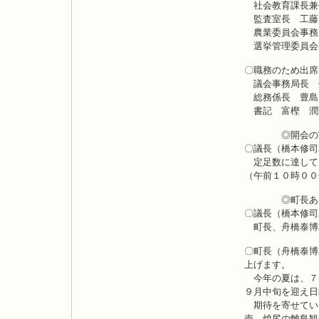
社会教育課長兼
監査室長 工藤
農業委員会事務
選挙管理委員会
〇職務のため出席
議会事務局長 
総務係長 豊島
書記 富樫 潤
◎開会の
〇議長（橋本修司
定足数に達して
（午前１０時００
◎町長あい
〇議長（橋本修司
町長、舟橋泰博
〇町長（舟橋泰博
上げます。
今年の夏は、７
９月中旬を迎え日
期待を寄せてい
売、焼尻の離島観