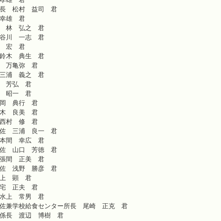
長 松村 益司 君
幸雄 君
 林 弘之 君
谷川 一志 君
 宏 君
鈴木 典生 君
 万亀弥 君
三浦 義之 君
 芳弘 君
 昭一 君
岡 典行 君
木 良美 君
西村 修 君
佐 三浦 良一 君
本間 幸広 君
佐 山口 芳徳 君
張間 正美 君
佐 浅野 勝彦 君
上 顕 君
宅 正夫 君
水上 常男 君
佐兼学校給食センター所長 尾崎 正克 君
係長 渡辺 博樹 君