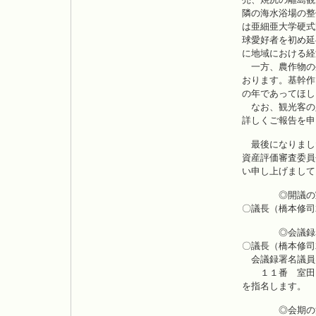
隣の海水浴場の整
は亜細亜大学硬式
球愛好者を初め延
に地域における経
一方、農作物の
おります。基幹作
の年であってほし
なお、観光客の
詳しくご報告を申
最後になりまし
資産評価審査委員
い申し上げまして
◎開議の
〇議長（橋本修司
◎会議録署
〇議長（橋本修司
会議録署名議員
１１番 室田 
を指名します。
◎会期の