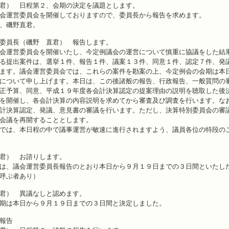
君） 日程第２、会期の決定を議題とします。
会運営委員会を開催しておりますので、委員長から報告を求めます。
、磯野直君。
委員長（磯野 直君） 報告します。
会運営委員会を開催いたし、今定例議会の運営について慎重に協議をした結
る提出案件は、選挙１件、報告１件、議案１３件、同意１件、認定７件、発
ます。議会運営委員会では、これらの案件を勘案の上、今定例会の会期は本
について申し上げます。本日は、この後諸般の報告、行政報告、一般質問の
正予算、同意、平成１９年度各会計決算認定の提案理由の説明を聴取した後
を開催し、各会計決算の内容説明を求めてから審査及び調査を行います。な
計決算認定、発議、意見書の審議を行います。ただし、決算特別委員会の審
会議を再開することとします。
では、本日程の中で議事運営が敏速に進行されますよう、議員各位の特段の
君） お諮りします。
は、議会運営委員長報告のとおり本日から９月１９日までの３日間といたし
呼ぶ者あり）
君） 異議なしと認めます。
期は本日から９月１９日までの３日間と決定しました。
報告