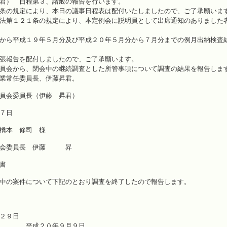
君） 日程第３、諸般の報告を行います。
条の規定により、本日の議事日程表は配付いたしましたので、ご了承願いま
法第１２１条の規定により、本定例会に説明員として出席通知のありました
から平成１９年５月分及び平成２０年５月分から７月分までの例月出納検査
張報告を配付しましたので、ご了承願います。
員会から、閉会中の継続調査とした所管事項について調査の結果を報告しま
業常任委員長、伊藤昇君。
員会委員長（伊藤 昇君）
７日
橋本 修司 様
員会委員長 伊藤 昇
書
中の案件について下記のとおり調査を終了したので報告します。
２９日
０年９月９日