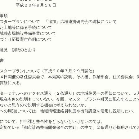
０年９月１６日
事項
スタープランについて 「追加」広域連携研究会の現状について
た土地等に係る手続について
域葬斎場施設整備事業について
づくり応援寄付条例について
意見 別紙のとおり
書
スタープランについて（平成２０年７月２９日開催）
４日開催の常任委員会で、本素案の説明、その後、作業部会、住民委員会、
質疑に入る。
ターミナルへのアクセス通り（２条通り）の地域住民への周知について、５
現在も何の説明もしていない。今回、マスタープランを町民に配布すること
ないと思うので説明する機会は考えられないか。
への周知については、地域情報連絡員制度や出前講座を活用し説明したい。
について、担当課と整合性をとらないといけないのでは。
定めている「都市計画整備開発保全の方針」の中で、２条通りが採用されて