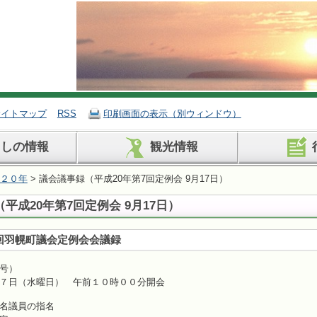
サイトマップ
RSS
印刷画面の表示（別ウィンドウ）
らしの情報
観光情報
２０年
> 議会議事録（平成20年第7回定例会 9月17日）
平成20年第7回定例会 9月17日）
回羽幌町議会定例会会議録
号）
７日（水曜日） 午前１０時００分開会
名議員の指名