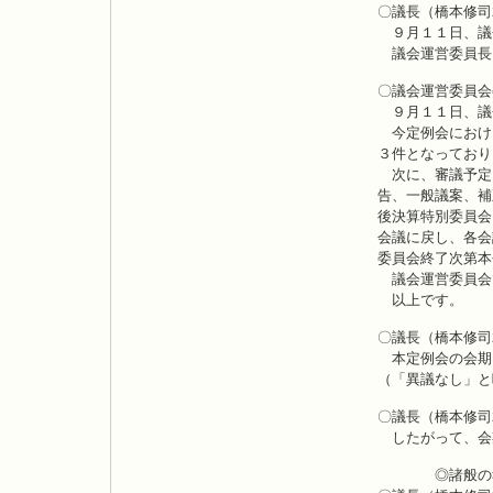
〇議長（橋本修司
９月１１日、議
議会運営委員長
〇議会運営委員会
９月１１日、議
今定例会におけ
３件となっており
次に、審議予定
告、一般議案、補
後決算特別委員会
会議に戻し、各会
委員会終了次第本
議会運営委員会
以上です。
〇議長（橋本修司
本定例会の会期
（「異議なし」と
〇議長（橋本修司
したがって、会
◎諸般の