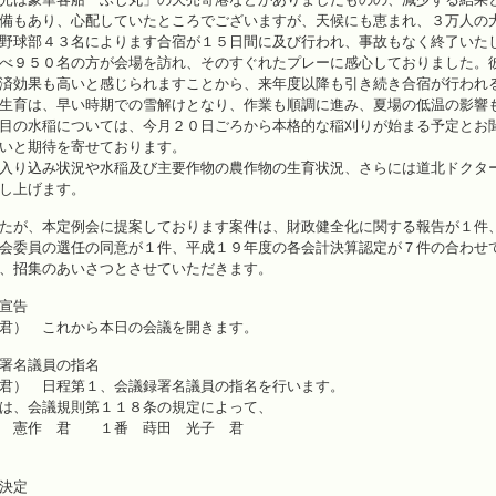
備もあり、心配していたところでございますが、天候にも恵まれ、３万人の
野球部４３名によります合宿が１５日間に及び行われ、事故もなく終了いた
べ９５０名の方が会場を訪れ、そのすぐれたプレーに感心しておりました。
済効果も高いと感じられますことから、来年度以降も引き続き合宿が行われ
生育は、早い時期での雪解けとなり、作業も順調に進み、夏場の低温の影響
目の水稲については、今月２０日ごろから本格的な稲刈りが始まる予定とお
いと期待を寄せております。
入り込み状況や水稲及び主要作物の農作物の生育状況、さらには道北ドクタ
し上げます。
たが、本定例会に提案しております案件は、財政健全化に関する報告が１件
会委員の選任の同意が１件、平成１９年度の各会計決算認定が７件の合わせ
、招集のあいさつとさせていただきます。
宣告
君） これから本日の会議を開きます。
名議員の指名
君） 日程第１、会議録署名議員の指名を行います。
は、会議規則第１１８条の規定によって、
憲作 君 １番 蒔田 光子 君
決定