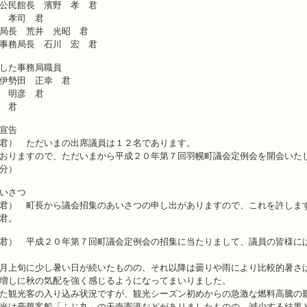
公民館長 濱野 孝 君
 孝司 君
局長 荒井 光昭 君
事務局長 石川 宏 君
した事務局職員
伊勢田 正幸 君
 明彦 君
 君
宣告
君） ただいまの出席議員は１２名であります。
おりますので、ただいまから平成２０年第７回羽幌町議会定例会を開会いた
分）
さつ
君） 町長から議会招集のあいさつの申し出がありますので、これを許しま
君。
君） 平成２０年第７回町議会定例会の招集に当たりまして、議員の皆様に
月上旬に少し暑い日が続いたものの、それ以降は曇りや雨により比較的暑さ
増しに秋の気配を強く感じるようになってまいりました。
た観光客の入り込み状況ですが、観光シーズン初めからの急激な燃料高騰の
光は豪華客船「ふじ丸」の天売寄港などがありましたものの、減少する結果