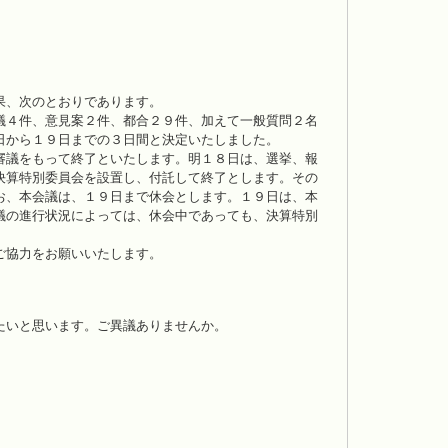
果、次のとおりであります。
議４件、意見案２件、都合２９件、加えて一般質問２名
日から１９日までの３日間と決定いたしました。
審議をもって終了といたします。明１８日は、選挙、報
決算特別委員会を設置し、付託して終了とします。その
お、本会議は、１９日まで休会とします。１９日は、本
議の進行状況によっては、休会中であっても、決算特別
ご協力をお願いいたします。
たいと思います。ご異議ありませんか。