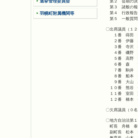
選挙管理委員会
第
第３ 諸般の報
第
羽幌町附属機関等
第５ 一般質問
〇出席議員（１２
１番 蒔田 
２番 伊藤 
３番 寺沢 
４番 磯野 
５番 高野 
６番 森 
７番 駒井 
８番 船本 
９番 大山 
１０番 熊谷 
１１番 室田 
１２番 橋本 
〇欠席議員（０名
〇地方自治法第１
町長 舟橋 泰
副町長 松本 
教育長 山本 