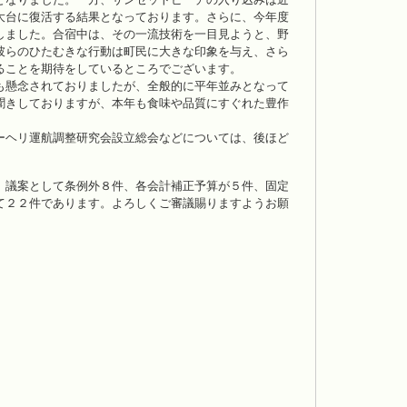
大台に復活する結果となっております。さらに、今年度
しました。合宿中は、その一流技術を一目見ようと、野
彼らのひたむきな行動は町民に大きな印象を与え、さら
ることを期待をしているところでございます。
も懸念されておりましたが、全般的に平年並みとなって
聞きしておりますが、本年も食味や品質にすぐれた豊作
ーヘリ運航調整研究会設立総会などについては、後ほど
、議案として条例外８件、各会計補正予算が５件、固定
て２２件であります。よろしくご審議賜りますようお願