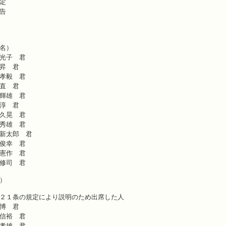
２ 会期の決定
告
４ 行政報告
名）
光子 君
昇 君
孝毅 君
直 君
輝雄 君
淳 君
久晃 君
秀雄 君
新太郎 君
俊幸 君
憲作 君
修司 君
）
２１条の規定により説明のため出席した人
博 君
信裕 君
孝雄 君