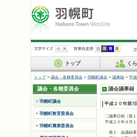
ナ
ビ
ゲ
ー
トップ
く
シ
ョ
トップ
>
議会・各種委員会
>
羽幌町議会
>
議事録
>
平成
ン
を
議会・各種委員会
議会議事録（
飛
ば
す
羽幌町議会
平成２０年第7
羽幌町教育委員会
〇議事日程（第１
平成２０年９月１
羽幌町農業委員会
第１ 会議録署