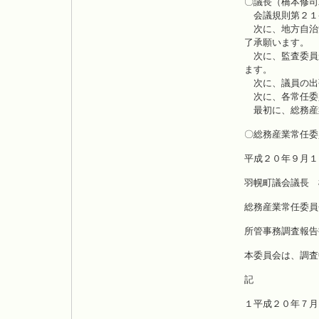
〇議長（橋本修司
会議規則第２１
次に、地方自治
了承願います。
次に、監査委員
ます。
次に、議員の出
次に、各常任委
最初に、総務産
〇総務産業常任委
平成２０年９月１
羽幌町議会議長 
総務産業常任委
所管事務調査報告
本委員会は、調査
記
１平成２０年７月
平成２