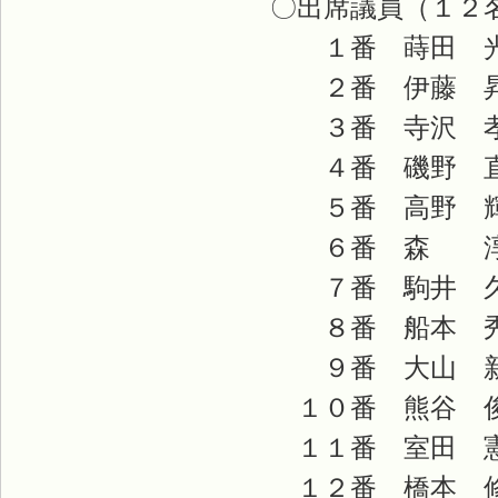
〇出席議員（１２
１番 蒔田 光
２番 伊藤 
３番 寺沢 孝
４番 磯野 
５番 高野 輝
６番 森 淳
７番 駒井 久
８番 船本 秀
９番 大山 新
１０番 熊谷 
１１番 室田 
１２番 橋本 