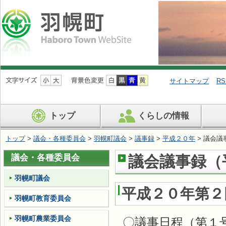
ナ
ビ
サイトマップ
RS
ゲ
ー
シ
トップ
くらしの情報
ョ
ン
を
トップ
>
議会・各種委員会
>
羽幌町議会
>
議事録
>
平成２０年
> 議会議
飛
ば
議会・各種委員会
議会議事録（平
す
羽幌町議会
平成２０年第２
羽幌町教育委員会
羽幌町農業委員会
〇議事日程（第１